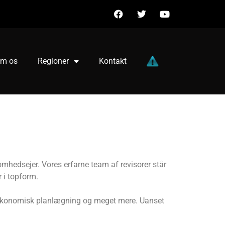
m os
Regioner
Kontakt
mhedsejer. Vores erfarne team af revisorer står
 i topform.
om økonomisk planlægning og meget mere. Uanset