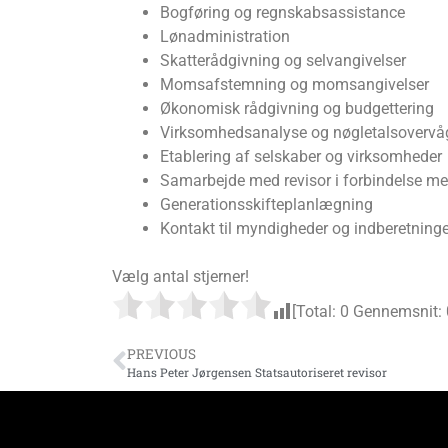
Bogføring og regnskabsassistance
Lønadministration
Skatterådgivning og selvangivelser
Momsafstemning og momsangivelser
Økonomisk rådgivning og budgettering
Virksomhedsanalyse og nøgletalsovervå
Etablering af selskaber og virksomheder
Samarbejde med revisor i forbindelse me
Generationsskifteplanlægning
Kontakt til myndigheder og indberetninge
Vælg antal stjerner!
[Total:
0
Gennemsnit:
PREVIOUS
Hans Peter Jørgensen Statsautoriseret revisor