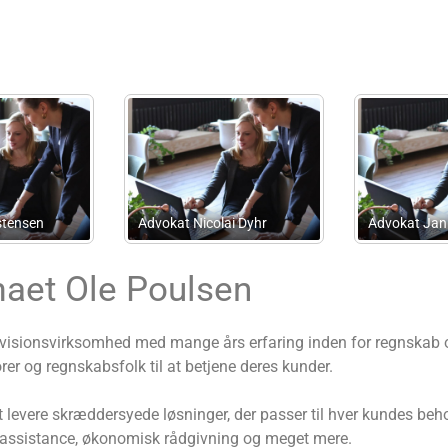
Advokataktieselskabet
Focus Advokater P/S
maet Ole Poulsen
evisionsvirksomhed med mange års erfaring inden for regnskab o
rer og regnskabsfolk til at betjene deres kunder.
 levere skræddersyede løsninger, der passer til hver kundes beho
orassistance, økonomisk rådgivning og meget mere.