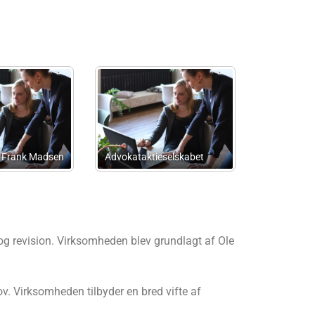
Factum Regnskab Og
Bogholderi Taulov ApS
Edison Law Advokater
g revision. Virksomheden blev grundlagt af Ole
v. Virksomheden tilbyder en bred vifte af