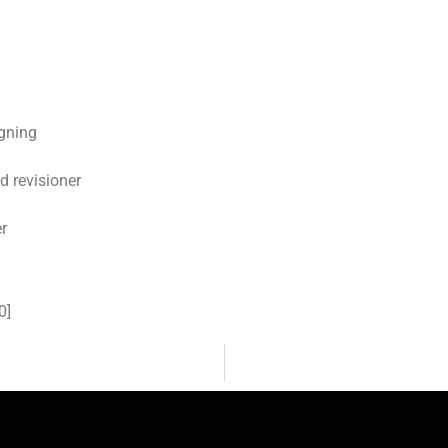
gning
d revisioner
r
0
]