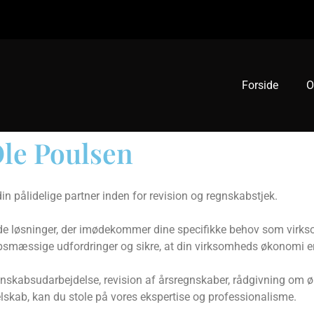
Forside
O
Ole Poulsen
n pålidelige partner inden for revision og regnskabstjek.
de løsninger, der imødekommer dine specifikke behov som virkso
bsmæssige udfordringer og sikre, at din virksomheds økonomi er
r regnskabsudarbejdelse, revision af årsregnskaber, rådgivning 
selskab, kan du stole på vores ekspertise og professionalisme.