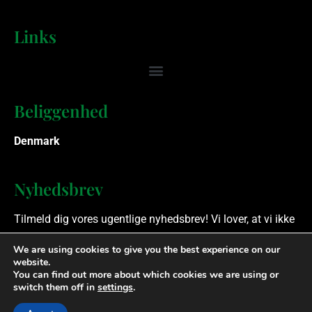
Links
Beliggenhed
Denmark
Nyhedsbrev
Tilmeld dig vores ugentlige nyhedsbrev! Vi lover, at vi ikke
spammer.
We are using cookies to give you the best experience on our
website.
You can find out more about which cookies we are using or
Ophavsret © 2023 Finansielle Rådgivere. Alle rettigheder
switch them off in
settings
.
forbeholdes.