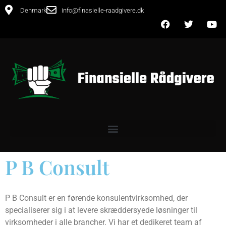
Denmark
info@finasielle-raadgivere.dk
P B Consult
P B Consult er en førende konsulentvirksomhed, der
specialiserer sig i at levere skræddersyede løsninger til
virksomheder i alle brancher. Vi har et dedikeret team af