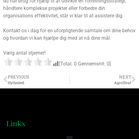
du har brug for hjælp til at udvikle en forretningsstrategi,
håndtere komplekse projekter eller forbedre din
organisations effektivitet, står vi klar til at assistere dig.
Kontakt os i dag for en uforpligtende samtale om dine behov
og hvordan vi kan hjælpe dig med at nå dine mål.
Vælg antal stjerner!
[Total:
0
Gennemsnit:
0
]
PREVIOUS
NEXT
Hyllested
AgroStrat
Links