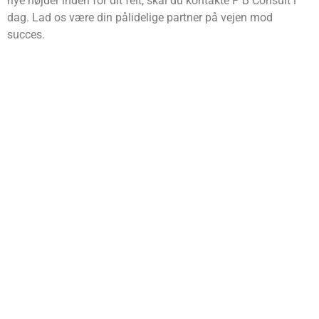
nye højder inden for dit felt, skal du kontakte P B Consult i
dag. Lad os være din pålidelige partner på vejen mod
succes.