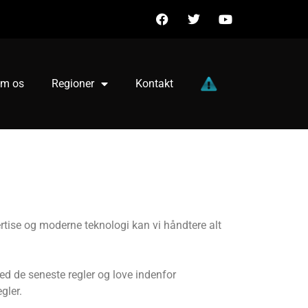
m os
Regioner
Kontakt
ertise og moderne teknologi kan vi håndtere alt
ed de seneste regler og love indenfor
gler.