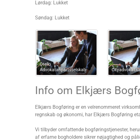
Lørdag: Lukket
Søndag: Lukket
Ibsen Venning Brixius I/S
Bedre Økonomi
Info om Elkjærs Bogf
Elkjærs Bogføring er en velrenommeret virksomhe
regnskab og økonomi, har Elkjærs Bogføring eta
Vi tilbyder omfattende bogføringstjenester, her
af erfarne bogholdere sikrer nøjagtighed og pålid