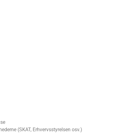
ase
hederne (SKAT, Erhvervsstyrelsen osv.)