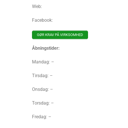
Web:
Facebook:
GØR KRAV PÅ VIRKSOMHED
Åbningstider:
Mandag: –
Tirsdag: –
Onsdag: –
Torsdag: –
Fredag: –