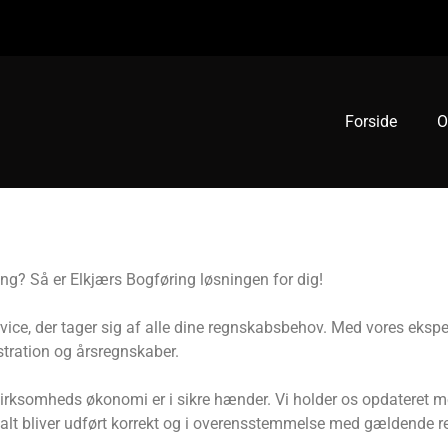
Forside
O
ing? Så er Elkjærs Bogføring løsningen for dig!
ervice, der tager sig af alle dine regnskabsbehov. Med vores eksp
stration og årsregnskaber.
 virksomheds økonomi er i sikre hænder. Vi holder os opdateret m
alt bliver udført korrekt og i overensstemmelse med gældende re