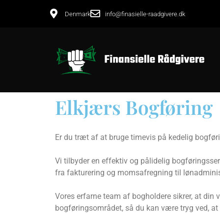
Denmark
info@finasielle-raadgivere.dk
Elkjærs Bogføring
Er du træt af at bruge timevis på kedelig bogfør
Vi tilbyder en effektiv og pålidelig bogføringss
fra fakturering og momsafregning til lønadmini
Vores erfarne team af bogholdere sikrer, at din
bogføringsområdet, så du kan være tryg ved, at 