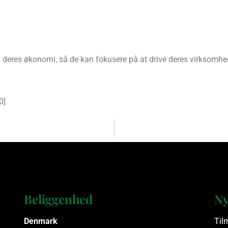
på deres økonomi, så de kan fokusere på at drive deres virksomhe
0
]
Beliggenhed
Ny
Denmark
Til