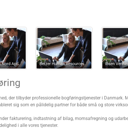
Révision+ Regnskab,
Rådgivning Og Skat
Advosion, Statsautoriseret
Statsautoriseret
Revisionskomplementaran
Revisionsanpartsselskab
partsselskab
øring
d, der tilbyder professionelle bogføringstjenester i Danmark. 
bleret sig som en pålidelig partner for både små og store virks
under fakturering, indtastning af bilag, momsafregning og udarb
elighed i alle vores tjenester.