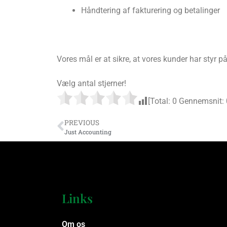
Håndtering af fakturering og betalinger
Vores mål er at sikre, at vores kunder har styr 
Vælg antal stjerner!
[Total:
0
Gennemsnit:
PREVIOUS
Just Accounting
Links
Om os