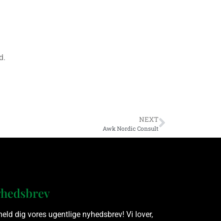
d.
NEXT
Awk Nordic Consult
hedsbrev
meld dig vores ugentlige nyhedsbrev! Vi lover,