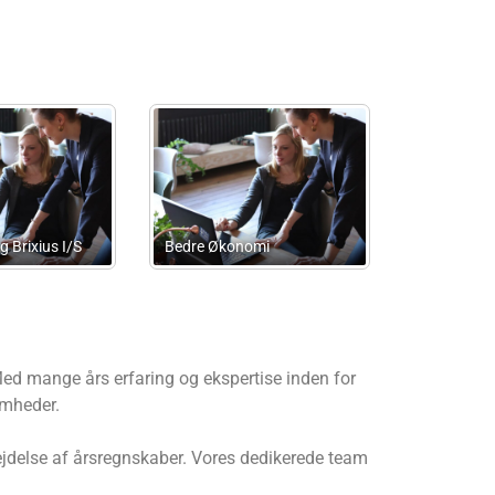
Kvist & Jensen
Løppenthin Munk
Statsautoriseret
Regnskabsservice
Revisionspartnerselskab
Med mange års erfaring og ekspertise inden for
omheder.
ejdelse af årsregnskaber. Vores dedikerede team