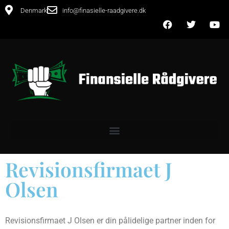
Denmark
info@finasielle-raadgivere.dk
Revisionsfirmaet J
Olsen
Revisionsfirmaet J Olsen er din pålidelige partner inden for