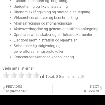
Lønadministration og -bogføring
Budgettering og likviditetsstyring
Økonomisk rådgivning og strategiplanlægning
Virksomhedsanalyse og benchmarking
Momsafregning og momsregnskab
Aktieoverdragelse og generationsskifteplanlægning
Oprettelse af selskaber og stiftelsesdokumenter
Ejendomsadministration og lejeaftaler
Selskabsretlig rådgivning og
generalforsamlingsprotokoller
Koncernregnskaber og konsolidering
Vælg antal stjerner!
[Total:
0
Gennemsnit:
0
]
PREVIOUS
NEXT
Enghoff Consult
R. Revision