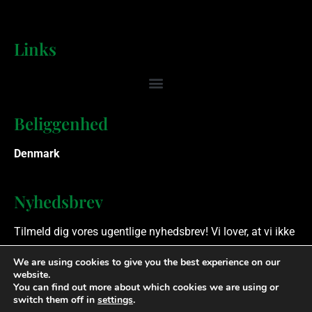
Links
Beliggenhed
Denmark
Nyhedsbrev
Tilmeld dig vores ugentlige nyhedsbrev! Vi lover, at vi ikke
spammer.
We are using cookies to give you the best experience on our
website.
You can find out more about which cookies we are using or
Ophavsret © 2023 Finansielle Rådgivere. Alle rettigheder
switch them off in
settings
.
forbeholdes.