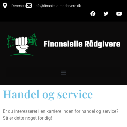
Denmark
info@finasielle-raadgivere.dk
Handel og service
Er du interesseret i en karriere inden for handel og service?
Så er dette noget for dig!