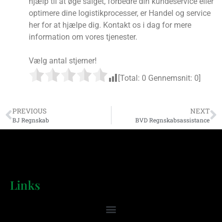
hjælp til at øge salget, forbedre din kundeservice eller
optimere dine logistikprocesser, er Handel og service
her for at hjælpe dig. Kontakt os i dag for mere
information om vores tjenester.
Vælg antal stjerner!
[Total:
0
Gennemsnit:
0
]
PREVIOUS
NEXT
BJ Regnskab
BVD Regnskabsassistance
Links