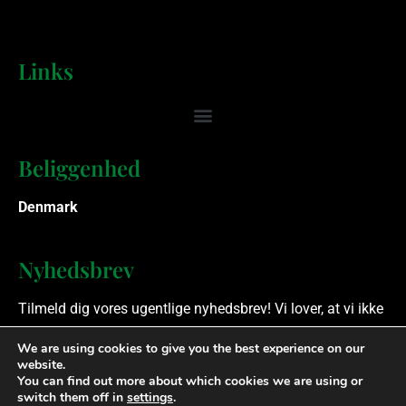
Links
Beliggenhed
Denmark
Nyhedsbrev
Tilmeld dig vores ugentlige nyhedsbrev! Vi lover, at vi ikke
spammer.
We are using cookies to give you the best experience on our
website.
You can find out more about which cookies we are using or
Ophavsret © 2023 Finansielle Rådgivere. Alle rettigheder
switch them off in
settings
.
forbeholdes.