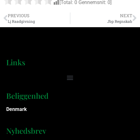
[Total:
0
Gennemsnit:
0
]
PREVIOUS
NEXT
Lj Raadgivning
Jbp Regnskab
Links
Beliggenhed
Denmark
Nyhedsbrev