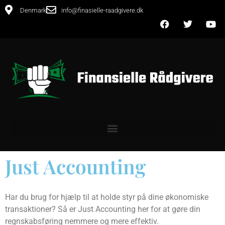
Denmark
info@finasielle-raadgivere.dk
Just Accounting
Har du brug for hjælp til at holde styr på dine økonomiske
transaktioner? Så er Just Accounting her for at gøre din
regnskabsføring nemmere og mere effektiv.