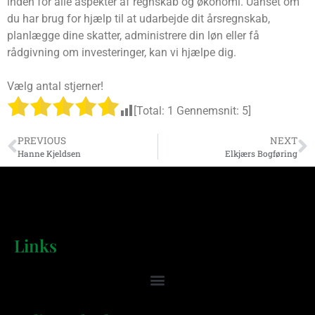
inden for alle aspekter af regnskab og økonomi. Uanset om
du har brug for hjælp til at udarbejde dit årsregnskab,
planlægge dine skatter, administrere din løn eller få
rådgivning om investeringer, kan vi hjælpe dig.
Vælg antal stjerner!
[Total:
1
Gennemsnit:
5
]
PREVIOUS
NEXT
Hanne Kjeldsen
Elkjærs Bogføring
Links