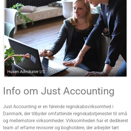
dvokater I/S
eBoligadvo
Info om Just Accounting
Just Accounting er en førende regnskabsvirksomhed i
Danmark, der tilbyder omfattende regnskabstjenester til små
og mellemstore virksomheder. Virksomheden har et dedikeret
team af erfarne revisorer og bogholdere, der arbejder tæt