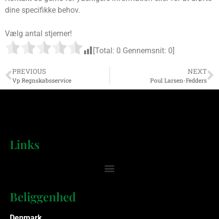
dine specifikke behov.
Vælg antal stjerner!
[Total:
0
Gennemsnit:
0
]
PREVIOUS
NEXT
Vp Regnskabsservice
Poul Larsen-Fedders
Links
Beliggenhed
Denmark