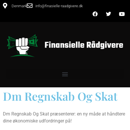
Denmark
info@finasielle-raadgivere.dk
Dm Regnskab Og Skat
Dm Regnskab Og Skat præsenterer: en ny måde at håndtere
dine økonomiske udfordringer på!