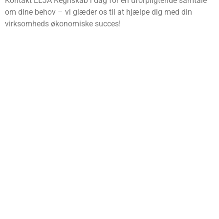
Kontakt ELJA Regnskab i dag for en uforpligtende samtale
om dine behov – vi glæder os til at hjælpe dig med din
virksomheds økonomiske succes!