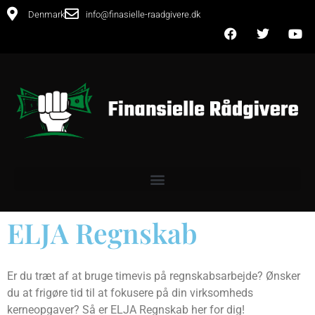
Denmark
info@finasielle-raadgivere.dk
ELJA Regnskab
Er du træt af at bruge timevis på regnskabsarbejde? Ønsker
du at frigøre tid til at fokusere på din virksomheds
kerneopgaver? Så er ELJA Regnskab her for dig!