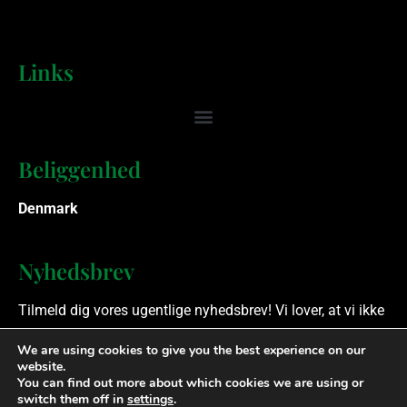
Links
Beliggenhed
Denmark
Nyhedsbrev
Tilmeld dig vores ugentlige nyhedsbrev! Vi lover, at vi ikke
spammer.
We are using cookies to give you the best experience on our
website.
You can find out more about which cookies we are using or
Ophavsret © 2023 Finansielle Rådgivere. Alle rettigheder
switch them off in
settings
.
forbeholdes.