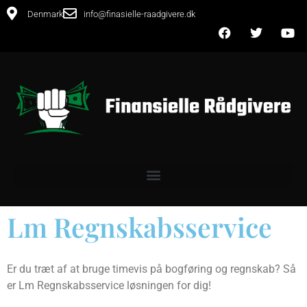
Denmark
info@finasielle-raadgivere.dk
Lm Regnskabsservice
Er du træt af at bruge timevis på bogføring og regnskab? Så
er Lm Regnskabsservice løsningen for dig!