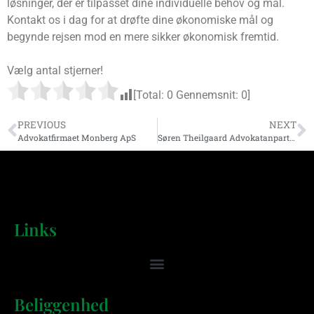
løsninger, der er tilpasset dine individuelle behov og mål.
Kontakt os i dag for at drøfte dine økonomiske mål og
begynde rejsen mod en mere sikker økonomisk fremtid.
Vælg antal stjerner!
[Total:
0
Gennemsnit:
0
]
PREVIOUS
NEXT
Advokatfirmaet Monberg ApS
Søren Theilgaard Advokatanpartsselskab
Links
Beliggenhed