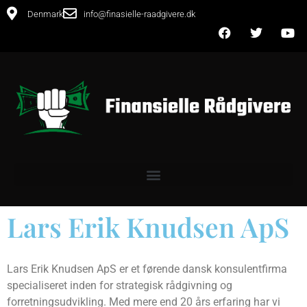
Denmark
info@finasielle-raadgivere.dk
Lars Erik Knudsen ApS
Lars Erik Knudsen ApS er et førende dansk konsulentfirma
specialiseret inden for strategisk rådgivning og
forretningsudvikling. Med mere end 20 års erfaring har vi