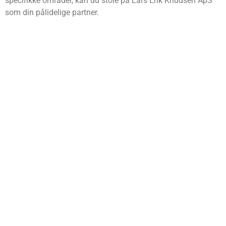
specifikke områder, kan du stole på Lars Erik Knudsen ApS
som din pålidelige partner.