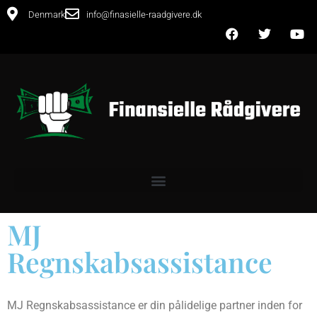
Denmark
info@finasielle-raadgivere.dk
MJ
Regnskabsassistance
MJ Regnskabsassistance er din pålidelige partner inden for