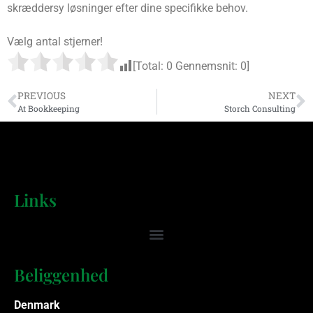
skræddersy løsninger efter dine specifikke behov.
Vælg antal stjerner!
[Total:
0
Gennemsnit:
0
]
PREVIOUS
NEXT
At Bookkeeping
Storch Consulting
Links
Beliggenhed
Denmark