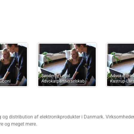
sulting
Jd Rådgivning
Ib V. Ped
g og distribution af elektronikprodukter i Danmark. Virksomheden
ere og meget mere.