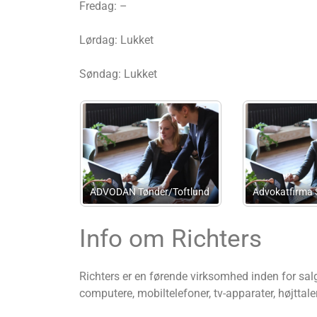
Fredag: –
Lørdag: Lukket
Søndag: Lukket
 ApS
P B Consult
Kelleris Con
Info om Richters
Richters er en førende virksomhed inden for sal
computere, mobiltelefoner, tv-apparater, højttal