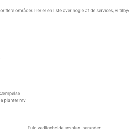
or flere områder. Her er en liste over nogle af de services, vi tilby
r
ekæmpelse
ne planter mv.
Fuld vedligeholdelsesplan, herunder: