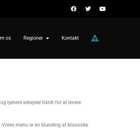
m os
Regioner
Kontakt
og tjenere arbejder hårdt for at levere
ter. Vores menu er en blanding af klassiske