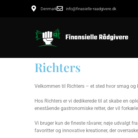
Denmark
info@finasielle-raadgivere.dk
Richters
Velkommen til Richters – et sted hvor smag og k
Hos Richters er vi dedikerede til at skabe en opl
enestående gastronomiske retter, der vil forkæle
Vi bruger kun de fineste råvarer, nøje udvalgt fra
favoritter og innovative kreationer, der overras