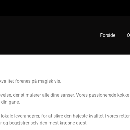
Forside
O
valitet forenes på magisk vis.
evelse, der stimulerer alle dine sanser. Vores passionerede kokke 
 din gane.
 lokale leverandører, for at sikre den højeste kvalitet i vores ret
ker og begejstrer selv den mest kræsne gæst.