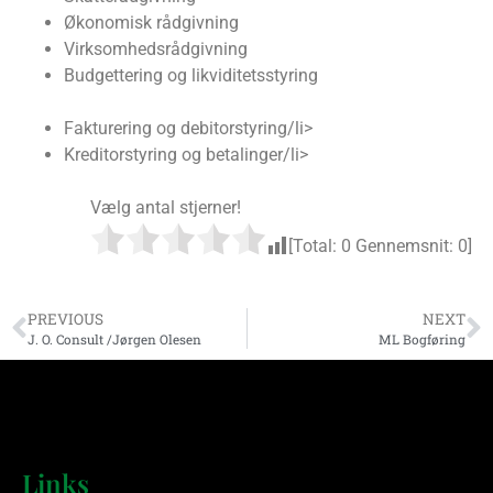
Økonomisk rådgivning
Virksomhedsrådgivning
Budgettering og likviditetsstyring
Fakturering og debitorstyring/li>
Kreditorstyring og betalinger/li>
Vælg antal stjerner!
[Total:
0
Gennemsnit:
0
]
PREVIOUS
NEXT
J. O. Consult /Jørgen Olesen
ML Bogføring
Links