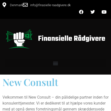
Denmark
info@finasielle-raadgivere.dk
New Consult
Velkommen til New Consult – din pålidelige partner inden for
konsulenttjenester. Vi er dedikeret til at hjælpe vores kunder
med at opnå deres forretningsmål gennem skræddersyede