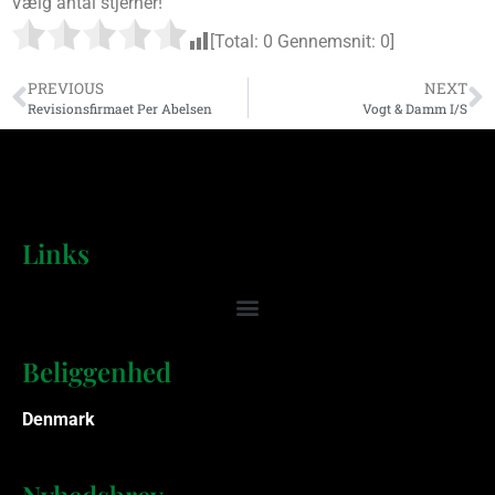
Vælg antal stjerner!
[Total:
0
Gennemsnit:
0
]
PREVIOUS
NEXT
Revisionsfirmaet Per Abelsen
Vogt & Damm I/S
Links
Beliggenhed
Denmark