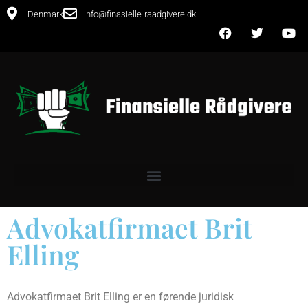
Denmark
info@finasielle-raadgivere.dk
Advokatfirmaet Brit
Elling
Advokatfirmaet Brit Elling er en førende juridisk