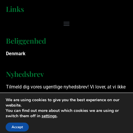
Links
Beliggenhed
Denmark
Nyhedsbrev
Tilmeld dig vores ugentlige nyhedsbrev! Vi lover, at vi ikke
spammer.
We are using cookies to give you the best experience on our
website.
You can find out more about which cookies we are using or
Ophavsret © 2023 Finansielle Rådgivere. Alle rettigheder
switch them off in
settings
.
forbeholdes.
Accept