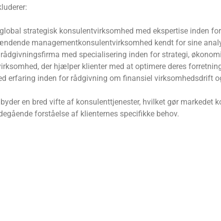
luderer:
 global strategisk konsulentvirksomhed med ekspertise inden for 
ndende managementkonsulentvirksomhed kendt for sine analytis
g rådgivningsfirma med specialisering inden for strategi, økonomi
virksomhed, der hjælper klienter med at optimere deres forretni
ed erfaring inden for rådgivning om finansiel virksomhedsdrift og
byder en bred vifte af konsulenttjenester, hvilket gør markedet 
egående forståelse af klienternes specifikke behov.