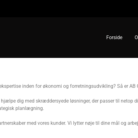
Forside
O
ekspertise inden for økonomi og forretningsudvikling? Så er AB Co
at hjælpe dig med skræddersyede løsninger, der passer til netop d
rategisk planlægning.
rtnerskaber med vores kunder. Vi lytter nøje til dine mål og arbej