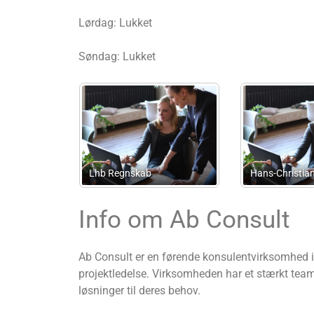
Lørdag: Lukket
Søndag: Lukket
v/Paragra
tian Andersen
Saldodanmark.dk ApS
I/S
Info om Ab Consult
Ab Consult er en førende konsulentvirksomhed i 
projektledelse. Virksomheden har et stærkt team
løsninger til deres behov.