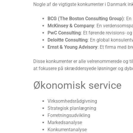
Nogle af de vigtigste konkurrenter i Danmark ink
BCG (The Boston Consulting Group)
: En
McKinsey & Company
: En verdensomspæ
PwC Consulting
: Et førende revisions- o
Deloitte Consulting
: En global konsulent
Ernst & Young Advisory
: Et firma med br
Disse konkurrenter er alle velrenommerede og til
at fokusere på skræddersyede løsninger og dybd
Økonomisk service
Virksomhedsrådgivning
Strategisk planlægning
Forretningsudvikling
Markedsanalyse
Konkurrentanalyse