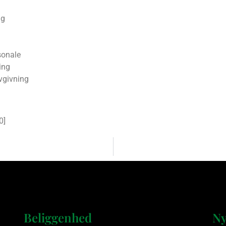
ng
sonale
ing
vgivning
0
]
Beliggenhed
Ny