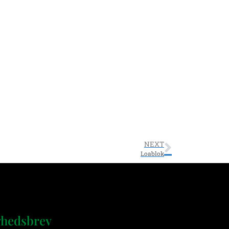
NEXT
Loablok
hedsbrev