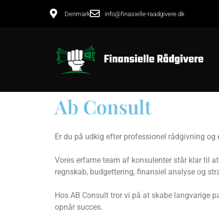
Denmark
info@finasielle-raadgivere.dk
Ab Consult
Er du på udkig efter professionel rådgivning og 
Vores erfarne team af konsulenter står klar til 
regnskab, budgettering, finansiel analyse og st
Hos AB Consult tror vi på at skabe langvarige pa
opnår succes.