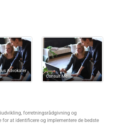
itgaard
Wallberg IP Advice
Advok
udvikling, forretningsrådgivning og
 for at identificere og implementere de bedste