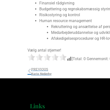
Finansiel rådgivning
Budgettering og regnskabsmæssig styri
Risikostyring og kontrol
Human resource management
Rekruttering og ansættelse af per
Medarbejderuddannelse og udvikl
Afskedigelsesprocedurer og HR-lo
Vælg antal stjerner!
[Total:
0
Gennemsnit:
PREVIOUS
Karin Nederby
Links