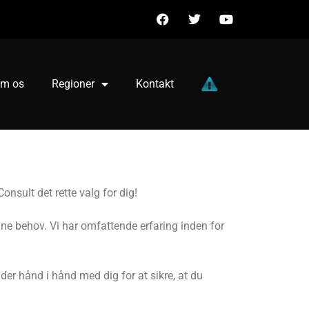
m os
Regioner
Kontakt
nsult det rette valg for dig!
ine behov. Vi har omfattende erfaring inden for
der hånd i hånd med dig for at sikre, at du