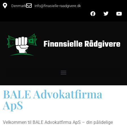
Denmark
info@finasielle-raadgivere.dk
BALE Advokatfirma
ApS
Velkommen til BALE Advokatfirma ApS – din pålidelige