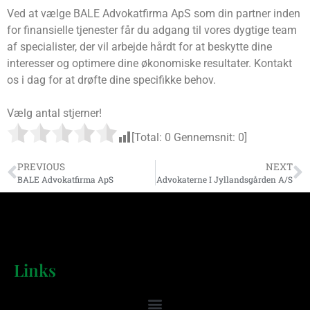
Ved at vælge BALE Advokatfirma ApS som din partner inden
for finansielle tjenester får du adgang til vores dygtige team
af specialister, der vil arbejde hårdt for at beskytte dine
interesser og optimere dine økonomiske resultater. Kontakt
os i dag for at drøfte dine specifikke behov.
Vælg antal stjerner!
[Total:
0
Gennemsnit:
0
]
PREVIOUS
NEXT
BALE Advokatfirma ApS
Advokaterne I Jyllandsgården A/S
Links