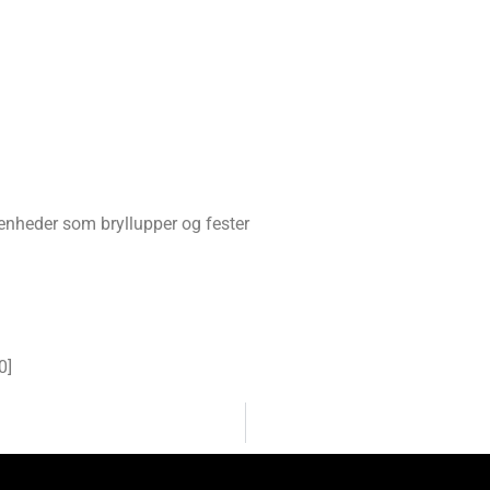
ivenheder som bryllupper og fester
0
]