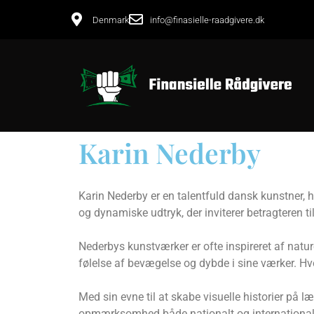
Denmark
info@finasielle-raadgivere.dk
Karin Nederby
Karin Nederby er en talentfuld dansk kunstner, 
og dynamiske udtryk, der inviterer betragteren ti
Nederbys kunstværker er ofte inspireret af natu
følelse af bevægelse og dybde i sine værker. Hve
Med sin evne til at skabe visuelle historier på 
opmærksomhed både nationalt og internationalt,