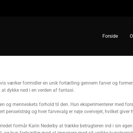
Forside
O
hvis værker formidler en unik fortælling gennem farver og forme
l at dykke ned i en verden af fantasi.
ren og menneskets forhold til den. Hun eksperimenterer med forsk
rt penselstrøg og hver farvevalg er nøje overvejet, hvilket giver
lærredet formår Karin Nederby at trække betragteren ind i sin eg
 og hun fortsætter med at imponere med sit unikke kunstnerisk