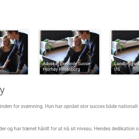
n Advokat
Re-Control v/Janne J.
Pedersen
Accounting v
y
inden for svømning. Hun har opnået stor succes både nationalt o
der og har trænet hårdt for at nå sit niveau. Hendes dedikation og