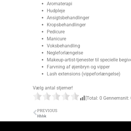
Aromaterapi
Hudpleje
Ansigtsbehandlinger
Kropsbehandlinger
Pedicure
Manicure
Voksbehandling
Negleforlængelse
Makeup-artist-tjenester til specielle beg
Farvning af øjenbryn og vipper
Lash extensions (vippeforlængelse)
Vælg antal stjerner!
[Total:
0
Gennemsnit:
PREVIOUS
Hhbk