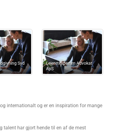
Advokatkon
/Kat Izbicki
Advokat Claus Bennetsen
Vestamager
g internationalt og er en inspiration for mange
 talent har gjort hende til en af de mest