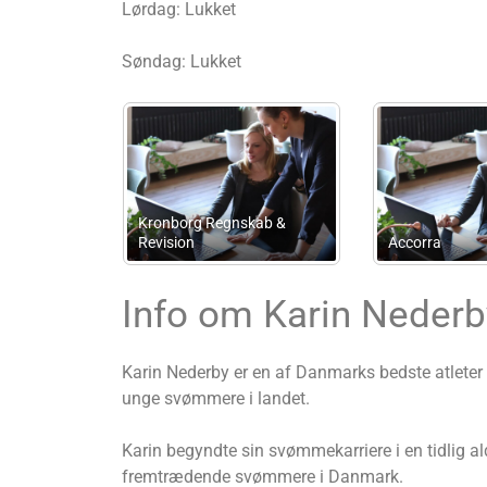
Lørdag: Lukket
Søndag: Lukket
e Sussie
Landbrugsrådgivning Syd
Lejeretexperte
org
I/S
ApS
Info om Karin Nederb
Karin Nederby er en af Danmarks bedste atleter 
unge svømmere i landet.
Karin begyndte sin svømmekarriere i en tidlig al
fremtrædende svømmere i Danmark.