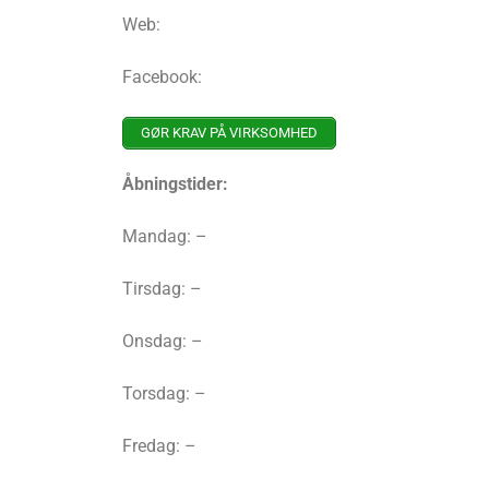
Web:
Facebook:
GØR KRAV PÅ VIRKSOMHED
Åbningstider:
Mandag: –
Tirsdag: –
Onsdag: –
Torsdag: –
Fredag: –