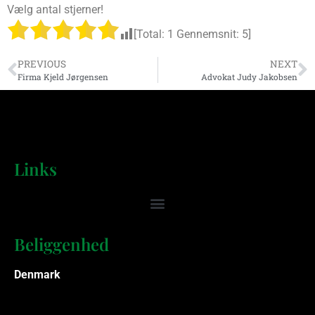
Vælg antal stjerner!
[Total:
1
Gennemsnit:
5
]
PREVIOUS
NEXT
Firma Kjeld Jørgensen
Advokat Judy Jakobsen
Links
Beliggenhed
Denmark