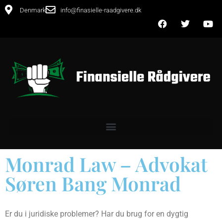
Denmark
info@finasielle-raadgivere.dk
Monrad Law – Advokat
Søren Bang Monrad
Er du i juridiske problemer? Har du brug for en dygtig