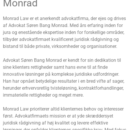
Monrad
Monrad Law er et anerkendt advokatfirma, der ejes og drives
af Advokat Søren Bang Monrad. Med års erfaring inden for
jura og enestående ekspertise inden for forskellige områder,
tilbyder advokatfirmaet kvalificeret juridisk rådgivning og
bistand til både private, virksomheder og organisationer.
Advokat Søren Bang Monrad er kendt for sin dedikation til
sine klienters rettigheder samt hans evne til at finde
innovative løsninger på komplekse juridiske udfordringer.
Han har opnået betydelige resultater i en bred vifte af sager,
herunder erhvervsretlig tvisteløsning, kontraktforhandlinger,
immaterielle rettigheder og meget mere.
Monrad Law prioriterer altid klienternes behov og interesser
først. Advokatfirmaets mission er at yde skræddersyet
juridisk rådgivning af høj kvalitet og levere effektive
løsninger, der opfylder klienternes specifikke krav. Med fokus