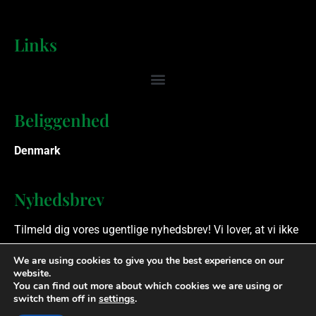
Links
Beliggenhed
Denmark
Nyhedsbrev
Tilmeld dig vores ugentlige nyhedsbrev! Vi lover, at vi ikke
spammer.
We are using cookies to give you the best experience on our
website.
You can find out more about which cookies we are using or
Ophavsret © 2023 Finansielle Rådgivere. Alle rettigheder
switch them off in
settings
.
forbeholdes.