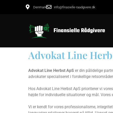
Denmark
info@finasielle-raadgivere.dk
Advokat Line Herb
Advokat Line Herbst ApS
er din pålidelige part
advokater specialiseret i forskellige retsområde
Hos Advokat Line Herbst ApS prioriterer vi vores
højde for individuelle situationer og mål. Vores e
Vi er kendt for vores professionalisme, integritet
langvarige relationer baseret på tillid. Uanset