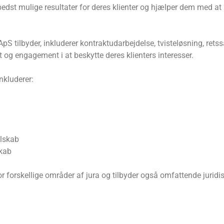
e bedst mulige resultater for deres klienter og hjælper dem med 
pS tilbyder, inkluderer kontraktudarbejdelse, tvisteløsning, rets
t og engagement i at beskytte deres klienters interesser.
nkluderer:
elskab
kab
forskellige områder af jura og tilbyder også omfattende juridisk