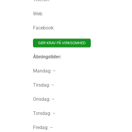
Web:
Facebook:
GØR KRAV PÅ VIRKSOMHED
Åbningstider:
Mandag: –
Tirsdag: –
Onsdag: –
Torsdag: –
Fredag: –