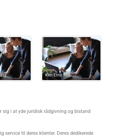
vice
Frausing.Biz
JLD Bogføring
ig i at yde juridisk rådgivning og bistand
 service til deres klienter. Deres dedikerede