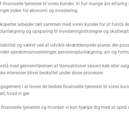
finansielle tjenester til vores kunder. Vi har mange års erfaring 
nger inden for økonomi og investering.
eksperter arbejder tæt sammen med vores kunder for at forstå de
lanlægning og opsparing til investeringsstrategier og skatteopt
tabilitet og vækst ved at udvikle skræddersyede planer, der passer
runder ejendomsinvesteringer, pensionsplanlægning, arv og formu
bistå med gennemførelsen af ​​transaktioner såsom køb eller sal
diske interesser bliver beskyttet under disse processer.
agement i at levere de bedste finansielle tjenester til vores kund
lt, hvad vi gør.
s finansielle tjenester og hvordan vi kan hjælpe dig med at opn