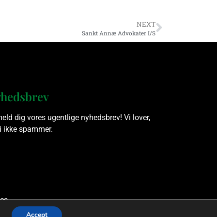
NEXT
Sankt Annæ Advokater I/S
hedsbrev
meld dig vores ugentlige nyhedsbrev! Vi lover,
vi ikke spammer.
es.
Accept