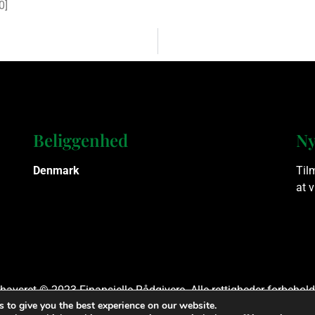
0
]
Beliggenhed
Ny
Denmark
Til
at 
havsret © 2023 Finansielle Rådgivere. Alle rettigheder forbehold
 to give you the best experience on our website.