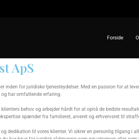
Forside
O
st ApS
ner inden for juridiske tjenesteydelser. Med en passion for at lev
r og har omfattende erfaring.
 klienters behov og arbejder hårdt for at opnå de bedste resultate
kspertise spænder fra familieret, arveret og erhvervsret til straffe
 og dedikation til vores klienter. Vi sikrer en personlig tilgang i 
 om du har brug for juridisk rådgivning som privatperson eller s