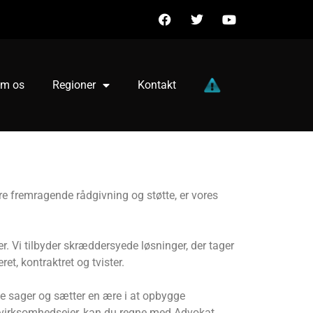
m os
Regioner
Kontakt
ere fremragende rådgivning og støtte, er vores
r. Vi tilbyder skræddersyede løsninger, der tager
ret, kontraktret og tvister.
alle sager og sætter en ære i at opbygge
om virksomhedsejer, kan du regne med Advokat