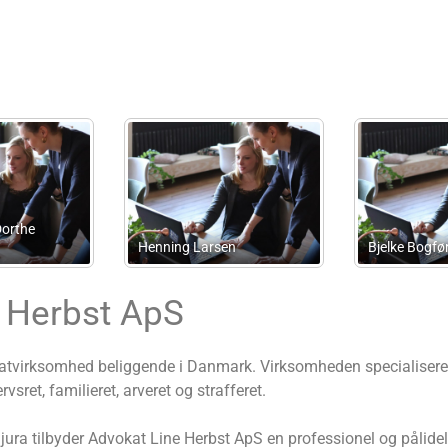
Advokatfirmaet Theut ApS
Veskas Regnskabsser
 Herbst ApS
tvirksomhed beliggende i Danmark. Virksomheden specialiserer s
vsret, familieret, arveret og strafferet.
ura tilbyder Advokat Line Herbst ApS en professionel og pålidelig