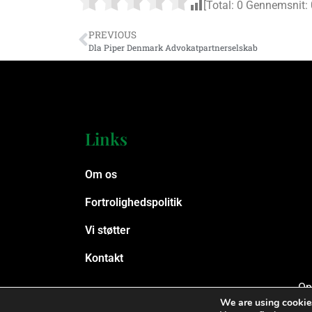
[Total:
0
Gennemsnit:
PREVIOUS
Dla Piper Denmark Advokatpartnerselskab
Links
Om os
Fortrolighedspolitik
Vi støtter
Kontakt
Op
We are using cookies