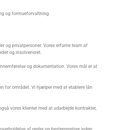
ring og formueforvaltning.
der og privatpersoner. Vores erfarne team af
edet og insolvensret.
il gennemførelse og dokumentation. Vores mål er at
en for området. Vi hjælper med at etablere lån
 også vores klienter med at udarbejde kontrakter,
 overholdelse af regler og bestemmelser inden