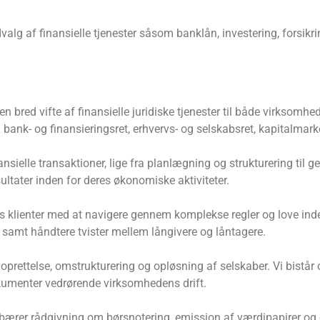
 udvalg af finansielle tjenester såsom banklån, investering, forsik
bred vifte af finansielle juridiske tjenester til både virksomhe
bank- og finansieringsret, erhvervs- og selskabsret, kapitalmark
finansielle transaktioner, lige fra planlægning og strukturering t
sultater inden for deres økonomiske aktiviteter.
res klienter med at navigere gennem komplekse regler og love ind
se samt håndtere tvister mellem långivere og låntagere.
 oprettelse, omstrukturering og opløsning af selskaber. Vi bistår
kumenter vedrørende virksomhedens drift.
ebærer rådgivning om børsnotering, emission af værdipapirer og