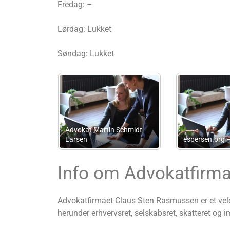
Fredag: –
Lørdag: Lukket
Søndag: Lukket
tfirma
Bindeballe Advokater ApS
Bogføring Halsnæ
Info om Advokatfirm
Advokatfirmaet Claus Sten Rasmussen er et velet
herunder erhvervsret, selskabsret, skatteret og i