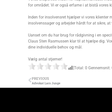
for området. Vi er også erfarne i at bistå vores 
Inden for insolvensret hjælper vi vores klienter
insolvenssager og arbejder hårdt for at sikre, at 
Uanset om du har brug for rådgivning i en specif
Claus Sten Rasmussen klar til at hjælpe dig. Vo
dine individuelle behov og mål.
Vælg antal stjerner!
[Total:
0
Gennemsnit:
PREVIOUS
Advokat Lars Junge