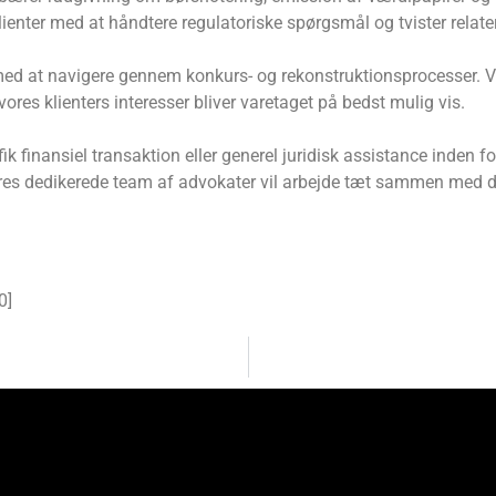
klienter med at håndtere regulatoriske spørgsmål og tvister relater
 med at navigere gennem konkurs- og rekonstruktionsprocesser. V
vores klienters interesser bliver varetaget på bedst mulig vis.
ik finansiel transaktion eller generel juridisk assistance inden
res dedikerede team af advokater vil arbejde tæt sammen med di
0
]