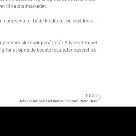
et til kapitalmarkedet.
i repræsenterer både kreditorer og skyldnere i
 for økonomiske spørgsmål, står Advokatfirmaet
g for at opnå de bedste resultater baseret på
NEXT
Advokatanpartsselskabet Stephan Ravn Berg