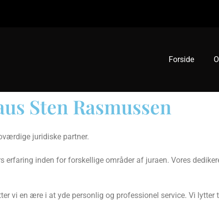
Forside
O
aus Sten Rasmussen
værdige juridiske partner.
 erfaring inden for forskellige områder af juraen. Vores dedikere
i en ære i at yde personlig og professionel service. Vi lytter ti