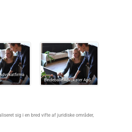
Advokatanpartsselskabet
Henning Biil
Birgitte Lindor
eret sig i en bred vifte af juridiske områder,