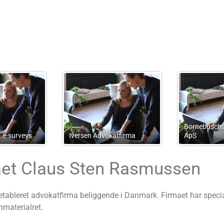
Andersen Partners
s
Advokatpartnerselskab
Kg Law ApS
aet Claus Sten Rasmussen
ableret advokatfirma beliggende i Danmark. Firmaet har specialis
mmaterialret.