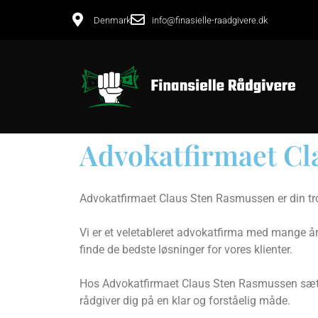
Denmark
info@finasielle-raadgivere.dk
Advokatfirmaet Cl
Advokatfirmaet Claus Sten Rasmussen er din tro
Vi er et veletableret advokatfirma med mange års
finde de bedste løsninger for vores klienter.
Hos Advokatfirmaet Claus Sten Rasmussen sætter v
rådgiver dig på en klar og forståelig måde.