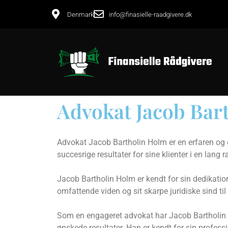
Denmark
info@finasielle-raadgivere.dk
Advokat Jacob Bar
Advokat Jacob Bartholin Holm er en erfaren og d
succesrige resultater for sine klienter i en lang 
Jacob Bartholin Holm er kendt for sin dedikation
omfattende viden og sit skarpe juridiske sind til 
Som en engageret advokat har Jacob Bartholin H
ønskede resultater. Han er kendt for sin profession