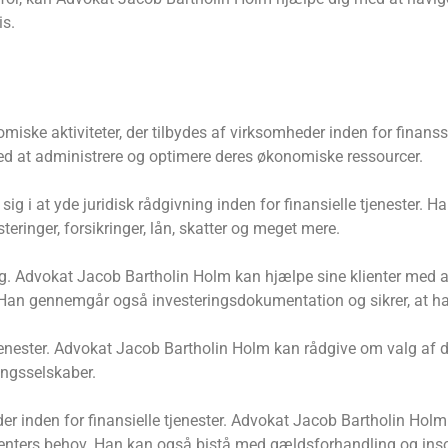
is.
omiske aktiviteter, der tilbydes af virksomheder inden for finansse
med at administrere og optimere deres økonomiske ressourcer.
ig i at yde juridisk rådgivning inden for finansielle tjenester. 
ringer, forsikringer, lån, skatter og meget mere.
ring. Advokat Jacob Bartholin Holm kan hjælpe sine klienter med at
 Han gennemgår også investeringsdokumentation og sikrer, at han
 tjenester. Advokat Jacob Bartholin Holm kan rådgive om valg af 
ingsselskaber.
r inden for finansielle tjenester. Advokat Jacob Bartholin Holm
klienters behov. Han kan også bistå med gældsforhandling og ins