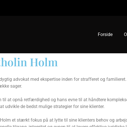
Forside
O
tholin Holm
ygtig advokat med ekspertise inden for strafferet og familieret
række sager.
 til at opnå retfærdighed og hans evne til at håndtere komplekse
at udvikle de bedst mulige strategier for sine klienter.
olm et stærkt fokus på at lytte til sine klienters behov og ar
elle tilgang, integritet og evnen til at levere effektive juridiske 