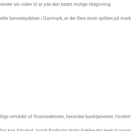
nder sin viden til at yde den bedst mulige rådgivning.
lle tjenesteydelser i Danmark, er der flere store spillere på mark
lige områder af finanssektoren, herunder banktjenester, forsikri
r for, kan Advokat Jacob Bartholin Holm hjælpe dig med at navige