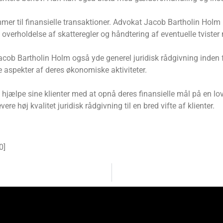
mmer til finansielle transaktioner. Advokat Jacob Bartholin Ho
 overholdelse af skatteregler og håndtering af eventuelle tvist
b Bartholin Holm også yde generel juridisk rådgivning inden for 
le aspekter af deres økonomiske aktiviteter.
 hjælpe sine klienter med at opnå deres finansielle mål på en lo
ere høj kvalitet juridisk rådgivning til en bred vifte af klienter.
0
]