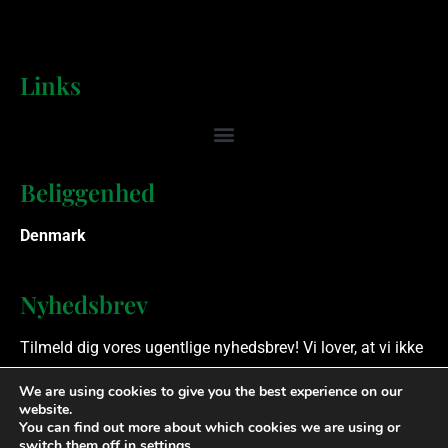
Links
Beliggenhed
Denmark
Nyhedsbrev
Tilmeld dig vores ugentlige nyhedsbrev! Vi lover, at vi ikke
spammer.
We are using cookies to give you the best experience on our
website.
You can find out more about which cookies we are using or
Ophavsret © 2023 Finansielle Rådgivere. Alle rettigheder
switch them off in
settings
.