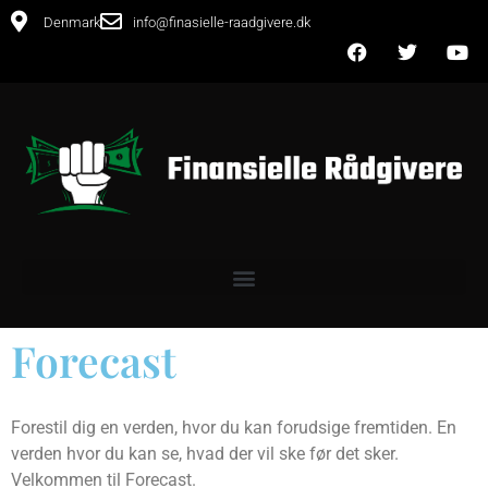
Denmark
info@finasielle-raadgivere.dk
Forecast
Forestil dig en verden, hvor du kan forudsige fremtiden. En
verden hvor du kan se, hvad der vil ske før det sker.
Velkommen til Forecast.