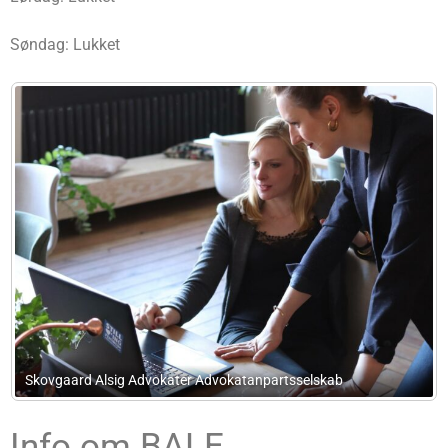
Søndag: Lukket
sselskab
Ret & Råd Advokater v/ Susan Sørensen & Lene
Info om BALE