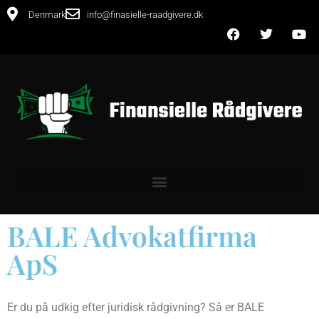
Denmark
info@finasielle-raadgivere.dk
BALE Advokatfirma
ApS
Er du på udkig efter juridisk rådgivning? Så er BALE