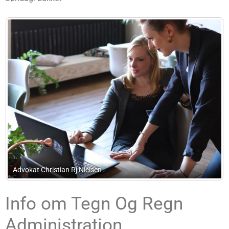
Christian Rj Nielsen
ADVODAN B
Info om Tegn Og Regn
Administration