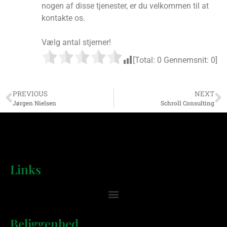
nogen af ​​disse tjenester, er du velkommen til at
kontakte os.
Vælg antal stjerner!
[Total:
0
Gennemsnit:
0
]
PREVIOUS
NEXT
Jørgen Nielsen
Schroll Consulting
Links
Beliggenhed