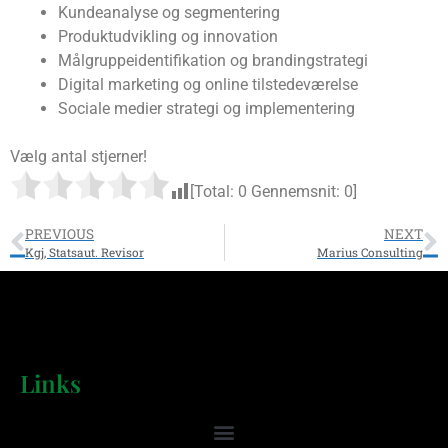
Kundeanalyse og segmentering
Produktudvikling og innovation
Målgruppeidentifikation og brandingstrategi
Digital marketing og online tilstedeværelse
Sociale medier strategi og implementering
Vælg antal stjerner!
[Total:
0
Gennemsnit:
0
]
PREVIOUS
NEXT
Kgj, Statsaut. Revisor
Marius Consulting
Links