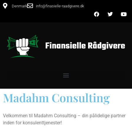
Denmark
info@finasielle-raadgivere.dk
Madahm Consulting
Velkommen til Madahm Consulting – din pålidelige partner
inden for konsulenttjenester!