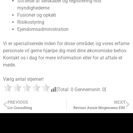
Stiftelse af selskaber og registrering hos
myndighederne
Fusioner og opkøb
Risikostyring
Ejendomsadministration
Vi er specialiserede inden for disse områder, og vores erfarne
personale vil gerne hjælpe dig med dine økonomiske behov.
Kontakt os i dag for mere information eller for at aftale et
møde.
Vælg antal stjerner!
[Total:
0
Gennemsnit:
0
]
PREVIOUS
NEXT
Liv Consulting
Revisor Annie Mogensens Eftf.