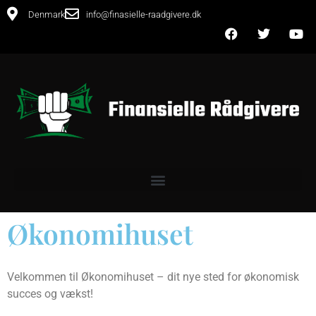
Denmark
info@finasielle-raadgivere.dk
Økonomihuset
Velkommen til Økonomihuset – dit nye sted for økonomisk
succes og vækst!