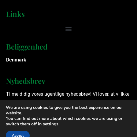
Links
Beliggenhed
Denmark
Nyhedsbrev
Tilmeld dig vores ugentlige nyhedsbrev! Vi lover, at vi ikke
spammer.
We are using cookies to give you the best experience on our
website.
You can find out more about which cookies we are using or
Ophavsret © 2023 Finansielle Rådgivere. Alle rettigheder
switch them off in
settings
.
forbeholdes.
Accept