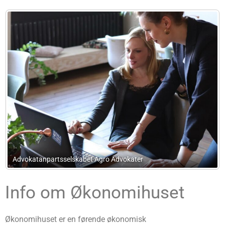
dvokater
Revisor Tim Borup Nielsen
Info om Økonomihuset
Økonomihuset er en førende økonomisk