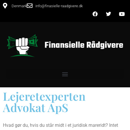
Denmark
info@finasielle-raadgivere.dk
Lejeretexperten
Advokat ApS
Hvad gør du, hvis du står midt i et juridisk mareridt? Intet