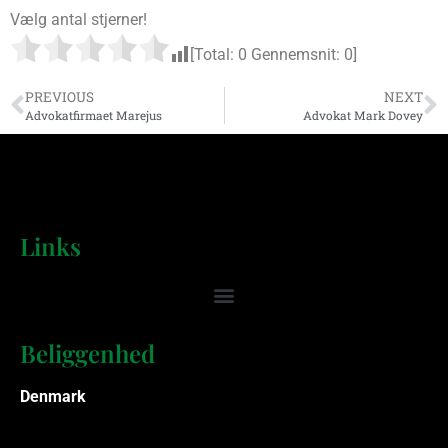
Vælg antal stjerner!
[Total:
0
Gennemsnit:
0
]
PREVIOUS
NEXT
Advokatfirmaet Marejus
Advokat Mark Dovey
Links
Beliggenhed
Denmark