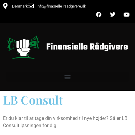
Denmark
info@finasielle-raadgivere.dk
LB Consult
Er du klar til at tage din virksomhed til nye højder? Så er LB
Consult løsningen for dig!