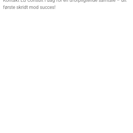
Kontakt LB Consult i dag for en uforpligtende samtale – dit
første skridt mod succes!