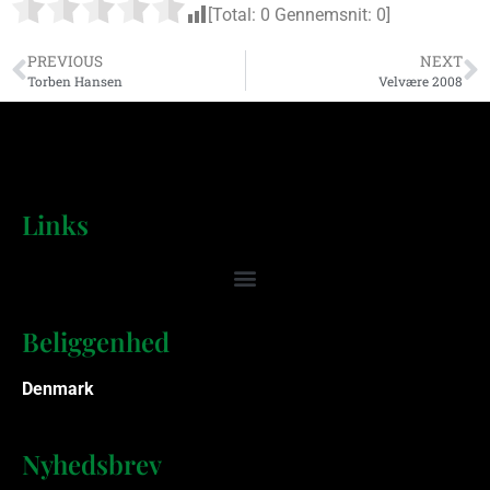
[Total:
0
Gennemsnit:
0
]
PREVIOUS
NEXT
Torben Hansen
Velvære 2008
Links
Beliggenhed
Denmark
Nyhedsbrev