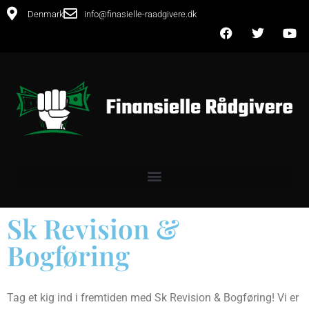
Denmark
info@finasielle-raadgivere.dk
Sk Revision &
Bogføring
Tag et kig ind i fremtiden med Sk Revision & Bogføring! Vi er