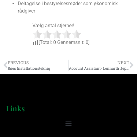
Deltagelse i bestyrelsesmøder som økonomisk
rådgiver
Vælg antal stjerner!
[Total:
0
Gennemsnit:
0
]
PREVIOUS
NEXT
Røes Installationstekniq
Account Assistant- Lennarth Jepsen
Links