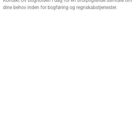
Kontakt Ov Bogholderi i dag for en uforpligtende samtale om
dine behov inden for bogføring og regnskabstjenester.