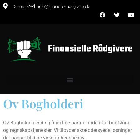
Denmark
info@finasielle-raadgivere.dk
Ov Bogholderi
Ov Bogholderi er din pålidelige partner inden for bogføring
og regnskabstjenester. Vi tilbyder skræddersyede løsninger,
der passer til dine virksomhedsbehov.