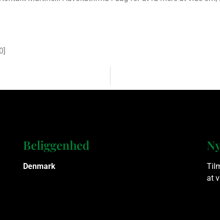
0
]
Beliggenhed
Ny
Denmark
Til
at 