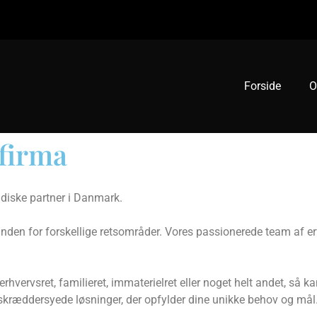
Forside
O
tfirma
idiske partner i Danmark.
nden for forskellige retsområder. Vores passionerede team af erf
rhvervsret, familieret, immaterielret eller noget helt andet, så k
e skræddersyede løsninger, der opfylder dine unikke behov og mål