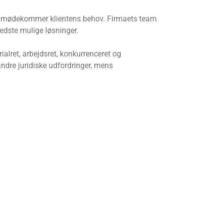
der imødekommer klientens behov. Firmaets team
edste mulige løsninger.
ialret, arbejdsret, konkurrenceret og
andre juridiske udfordringer, mens