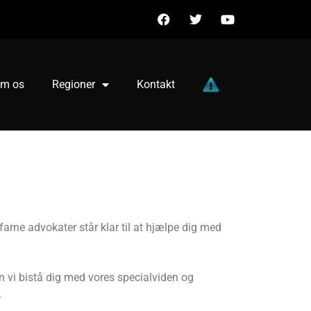
m os
Regioner
Kontakt
arne advokater står klar til at hjælpe dig med
an vi bistå dig med vores specialviden og
.