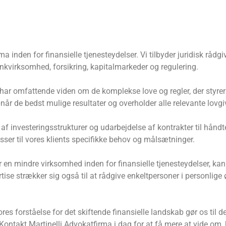
a inden for finansielle tjenesteydelser. Vi tilbyder juridisk rådgi
kvirksomhed, forsikring, kapitalmarkeder og regulering.
ar omfattende viden om de komplekse love og regler, der styrer f
pnår de bedst mulige resultater og overholder alle relevante lov
e af investeringsstrukturer og udarbejdelse af kontrakter til hån
sser til vores klients specifikke behov og målsætninger.
ler en mindre virksomhed inden for finansielle tjenesteydelser, 
ertise strækker sig også til at rådgive enkeltpersoner i personli
s forståelse for det skiftende finansielle landskab gør os til den
. Kontakt Martinelli Advokatfirma i dag for at få mere at vide om