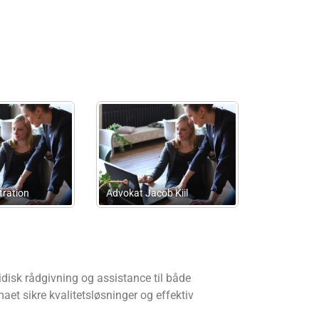
Law
Advokat Jane Ranum
Advokat Sven Søga
idisk rådgivning og assistance til både
et sikre kvalitetsløsninger og effektiv