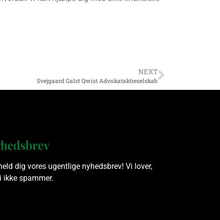
NEXT
Svejgaard Galst Qwist Advokataktieselskab
hedsbrev
meld dig vores ugentlige nyhedsbrev! Vi lover,
vi ikke spammer.