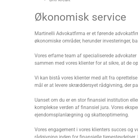
Økonomisk service
Martinelli Advokatfirma er et førende advokatfirm
økonomiske områder, herunder investeringer, ban
Vores erfarne team af specialiserede advokater h
sammen med vores klienter for at sikre, at de o
Vi kan bistå vores klienter med alt fra oprettels
mål er at levere skræddersyet rådgivning, der pa
Uanset om du er en stor finansiel institution el
komplekse verden af ​​finansiel jura. Vores eksp
ejendomsplanlægning og skatteoptimering.
Vores engagement i vores klienters succes og vore
rådgivning inden for finansielle tjenesteydelser