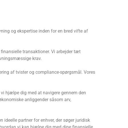
vning og ekspertise inden for en bred vifte af
inansielle transaktioner. Vi arbejder tæt
givningsmæssige krav.
dtering af tvister og compliance-spørgsmål. Vores
kan vi hjælpe dig med at navigere gennem den
ge økonomiske anliggender såsom arv,
 ideelle partner for enhver, der søger juridisk
, hvordan vi kan hjælpe dig med dine finansielle