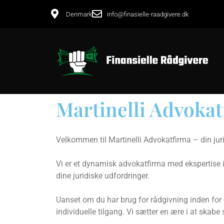
Denmark
info@finasielle-raadgivere.dk
Martinelli Advoka
Velkommen til Martinelli Advokatfirma – din jur
Vi er et dynamisk advokatfirma med ekspertise i
dine juridiske udfordringer.
Uanset om du har brug for rådgivning inden for e
individuelle tilgang. Vi sætter en ære i at skab