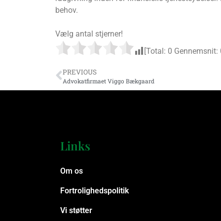
behov.
Vælg antal stjerner!
[Total:
0
Gennemsnit:
PREVIOUS
Advokatfirmaet Viggo Bækgaard
Links
Om os
Fortrolighedspolitik
Vi støtter