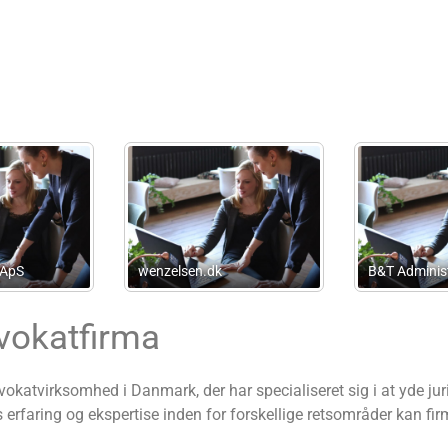
Advokatfirmaet Hviid &
Jacobsen Poblador 
Frederiksen
Firm I/S
vokatfirma
okatvirksomhed i Danmark, der har specialiseret sig i at yde jur
faring og ekspertise inden for forskellige retsområder kan firma