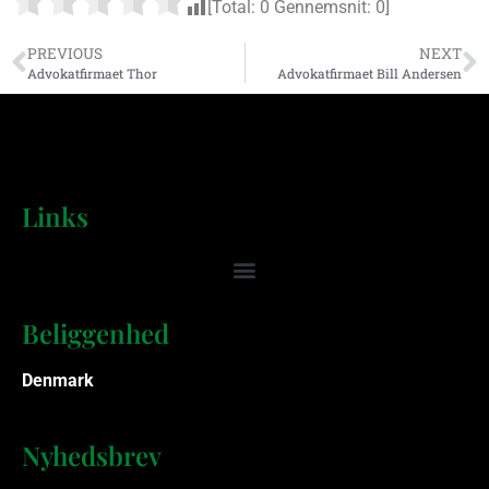
[Total:
0
Gennemsnit:
0
]
PREVIOUS
NEXT
Advokatfirmaet Thor
Advokatfirmaet Bill Andersen
Links
Beliggenhed
Denmark
Nyhedsbrev