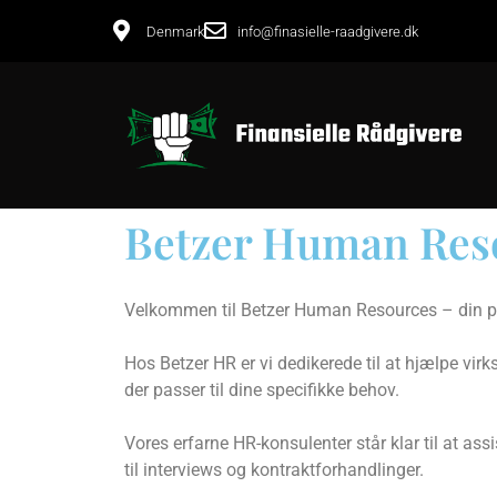
Denmark
info@finasielle-raadgivere.dk
Betzer Human Res
Velkommen til Betzer Human Resources – din pa
Hos Betzer HR er vi dedikerede til at hjælpe virk
der passer til dine specifikke behov.
Vores erfarne HR-konsulenter står klar til at ass
til interviews og kontraktforhandlinger.