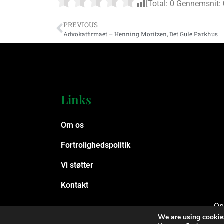
[Total:
0
Gennemsnit:
PREVIOUS
Advokatfirmaet – Henning Moritzen, Det Gule Parkhus
Links
Om os
Fortrolighedspolitik
Vi støtter
Kontakt
Op
We are using cookies