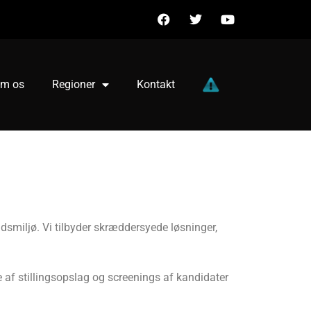
m os
Regioner
Kontakt
jdsmiljø. Vi tilbyder skræddersyede løsninger,
se af stillingsopslag og screenings af kandidater