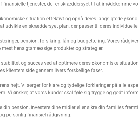
f finansielle tjenester, der er skræddersyet til at imødekomme v
økonomiske situation effektivt og opnå deres langsigtede økonom
t udvikle en skræddersyet plan, der passer til deres individuell
teringer, pension, forsikring, lån og budgettering. Vores rådgive
de mest hensigtsmæssige produkter og strategier.
stabilitet og succes ved at optimere deres økonomiske situation.
ores klienters side gennem livets forskellige faser.
 højt. Vi sørger for klare og tydelige forklaringer på alle aspek
. Vi ønsker, at vores kunder skal føle sig trygge og godt infor
 din pension, investere dine midler eller sikre din families frem
og personlig finansiel rådgivning.