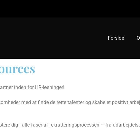
Forside
O
ources
rtner inden for HR-løsninger!
somheder med at finde de rette talenter og skabe et positivt arbe
istere dig i alle faser af rekrutteringsprocessen – fra udarbejdel