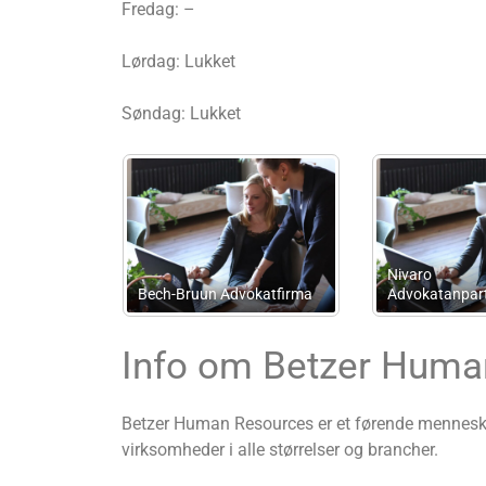
Fredag: –
Lørdag: Lukket
Søndag: Lukket
rup Consulting ApS
Wulff Accounting
R
Info om Betzer Huma
Betzer Human Resources er et førende menneskeli
virksomheder i alle størrelser og brancher.