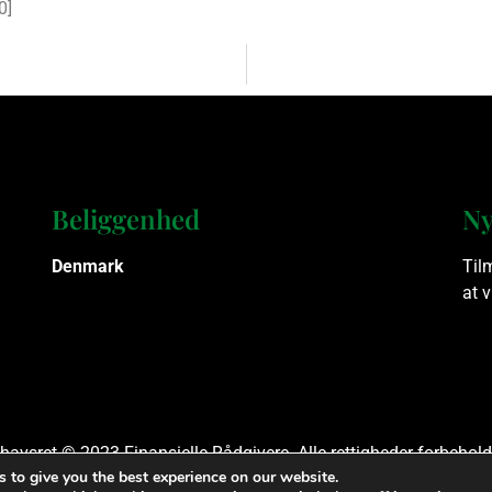
0
]
Beliggenhed
Ny
Denmark
Til
at 
havsret © 2023 Finansielle Rådgivere. Alle rettigheder forbehold
 to give you the best experience on our website.