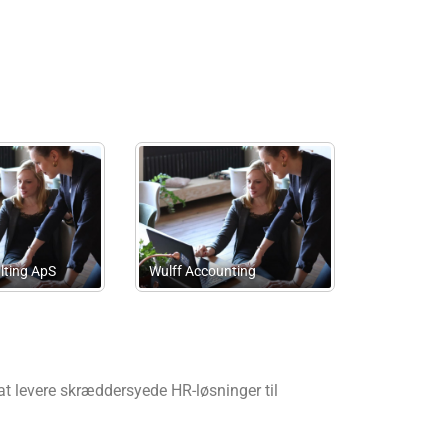
Nielsen Og Østergaard
Advokatfirma I/S
Revisions-Partner
at levere skræddersyede HR-løsninger til