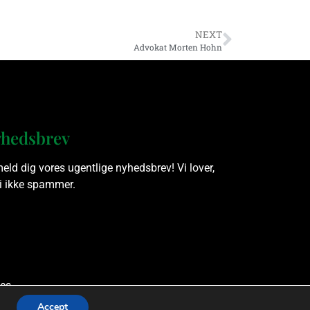
NEXT
Advokat Morten Hohn
hedsbrev
meld dig vores ugentlige nyhedsbrev! Vi lover,
vi ikke spammer.
es.
Accept