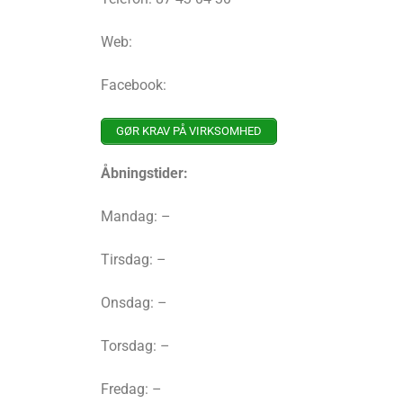
Web:
Facebook:
GØR KRAV PÅ VIRKSOMHED
Åbningstider:
Mandag: –
Tirsdag: –
Onsdag: –
Torsdag: –
Fredag: –