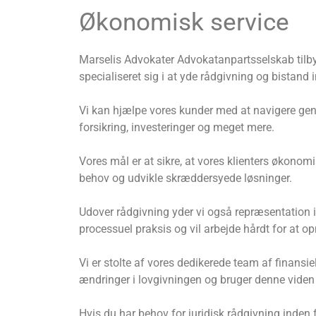
Økonomisk service
Marselis Advokater Advokatanpartsselskab tilbyde
specialiseret sig i at yde rådgivning og bistand 
Vi kan hjælpe vores kunder med at navigere genn
forsikring, investeringer og meget mere.
Vores mål er at sikre, at vores klienters økonom
behov og udvikle skræddersyede løsninger.
Udover rådgivning yder vi også repræsentation i 
processuel praksis og vil arbejde hårdt for at op
Vi er stolte af vores dedikerede team af finansie
ændringer i lovgivningen og bruger denne viden t
Hvis du har behov for juridisk rådgivning inden 