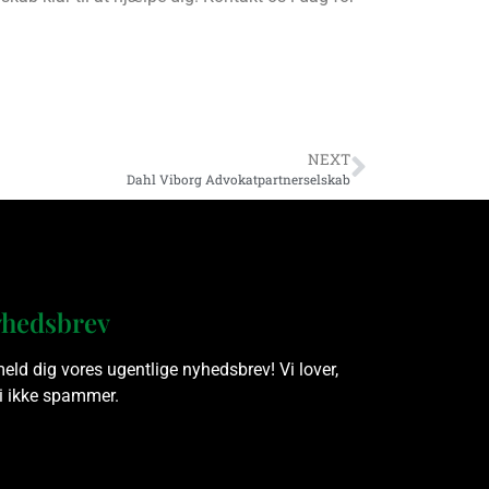
NEXT
Dahl Viborg Advokatpartnerselskab
hedsbrev
meld dig vores ugentlige nyhedsbrev! Vi lover,
vi ikke spammer.