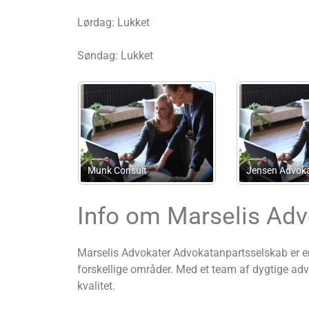
Lørdag: Lukket
Søndag: Lukket
Advokatanpartsselskabet
Lm Regnskabsservice
Steen Witthøfft
København
Info om Marselis Ad
Marselis Advokater Advokatanpartsselskab er en
forskellige områder. Med et team af dygtige advo
kvalitet.