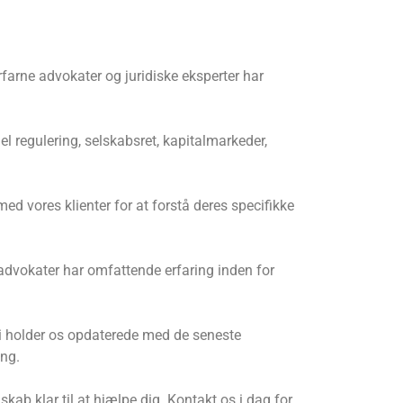
rfarne advokater og juridiske eksperter har
l regulering, selskabsret, kapitalmarkeder,
ed vores klienter for at forstå deres specifikke
 advokater har omfattende erfaring inden for
. Vi holder os opdaterede med de seneste
ing.
kab klar til at hjælpe dig. Kontakt os i dag for