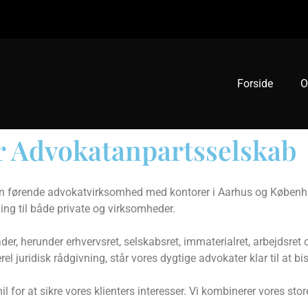
Forside
O
r Advokatanpartsselskab
n førende advokatvirksomhed med kontorer i Aarhus og Københa
vning til både private og virksomheder.
råder, herunder erhvervsret, selskabsret, immaterialret, arbejdsre
rel juridisk rådgivning, står vores dygtige advokater klar til at bis
l for at sikre vores klienters interesser. Vi kombinerer vores stor