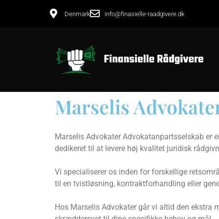
Denmark
info@finasielle-raadgivere.dk
Marselis Advokate
Marselis Advokater Advokatanpartsselskab er e
dedikeret til at levere høj kvalitet juridisk rådgi
Vi specialiserer os inden for forskellige retsom
til en tvistløsning, kontraktforhandling eller gene
Hos Marselis Advokater går vi altid den ekstra mi
skræddersyet til dine specifikke behov og mål.