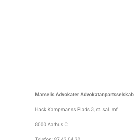
Marselis Advokater Advokatanpartsselskab
Hack Kampmanns Plads 3, st. sal. mf
8000 Aarhus C
Telefon: 87 43 04 30