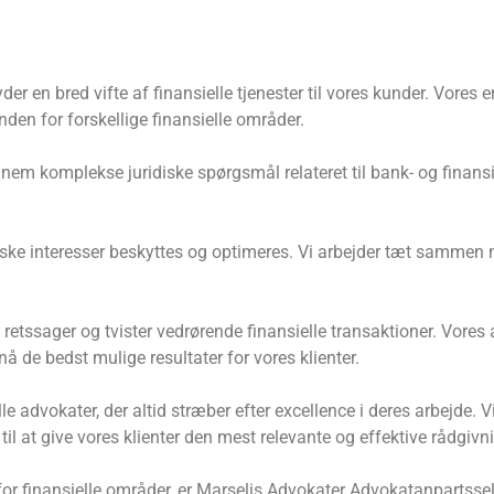
r en bred vifte af finansielle tjenester til vores kunder. Vores e
inden for forskellige finansielle områder.
em komplekse juridiske spørgsmål relateret til bank- og finansie
iske interesser beskyttes og optimeres. Vi arbejder tæt sammen m
retssager og tvister vedrørende finansielle transaktioner. Vores
nå de bedst mulige resultater for vores klienter.
lle advokater, der altid stræber efter excellence i deres arbejde
il at give vores klienter den mest relevante og effektive rådgivn
for finansielle områder, er Marselis Advokater Advokatanpartssels