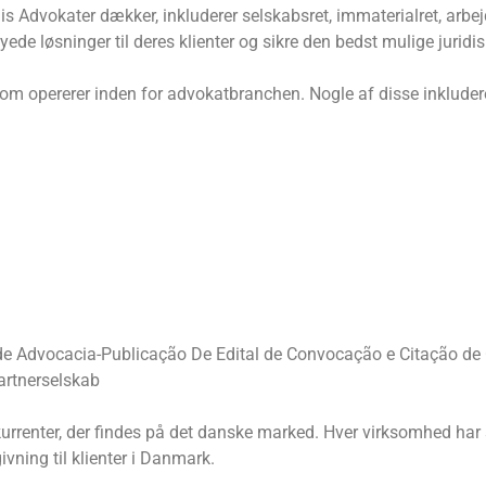
s Advokater dækker, inkluderer selskabsret, immaterialret, arbej
de løsninger til deres klienter og sikre den bedst mulige juridis
 som opererer inden for advokatbranchen. Nogle af disse inkluder
 Advocacia-Publicação De Edital de Convocação e Citação de 
rtnerselskab
kurrenter, der findes på det danske marked. Hver virksomhed har
givning til klienter i Danmark.