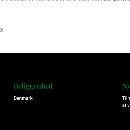
0
]
Beliggenhed
Ny
Denmark
Til
at 