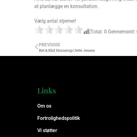
at planlægge en konsultation.
Vælg antal stjerner!
[Total:
0
Gennemsnit:
PREVIOUS
Ret & Råd Hinnerup/Jette Jessen
Links
Om os
Fortrolighedspolitik
Vi støtter