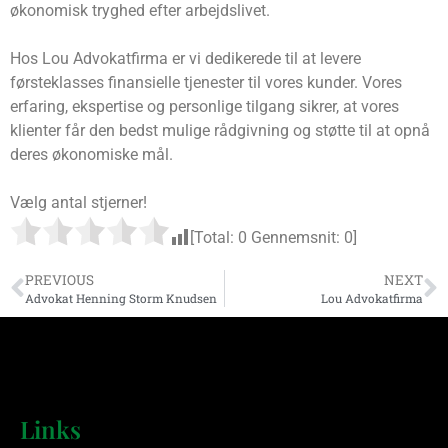
økonomisk tryghed efter arbejdslivet.
Hos Lou Advokatfirma er vi dedikerede til at levere
førsteklasses finansielle tjenester til vores kunder. Vores
erfaring, ekspertise og personlige tilgang sikrer, at vores
klienter får den bedst mulige rådgivning og støtte til at opnå
deres økonomiske mål.
Vælg antal stjerner!
[Total:
0
Gennemsnit:
0
]
PREVIOUS
NEXT
Advokat Henning Storm Knudsen
Lou Advokatfirma
Links