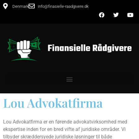
Denmark
info@finasielle-raadgivere.dk
Lou Advokatfirma
Lou Advokatfirma er en førende advokatvirksomhed med
ekspertise inden for en bred vifte af juridiske områder. Vi
tilbyder skræddersyede juridiske løsninger til både