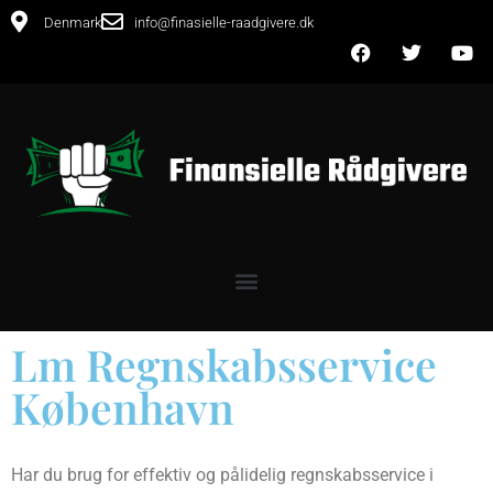
Denmark
info@finasielle-raadgivere.dk
Lm Regnskabsservice
København
Har du brug for effektiv og pålidelig regnskabsservice i