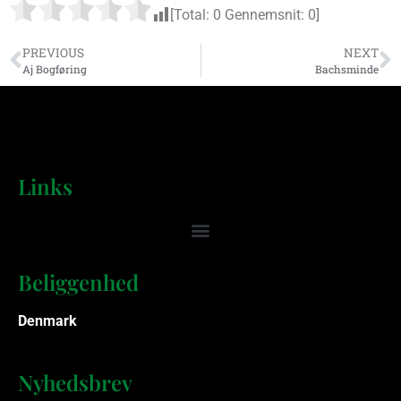
[Total:
0
Gennemsnit:
0
]
PREVIOUS
NEXT
Aj Bogføring
Bachsminde
Links
Beliggenhed
Denmark
Nyhedsbrev