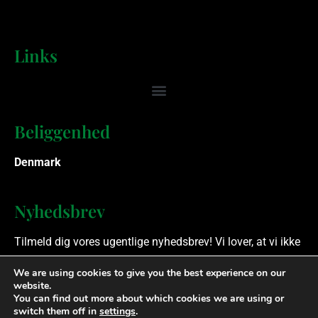
Links
Beliggenhed
Denmark
Nyhedsbrev
Tilmeld dig vores ugentlige nyhedsbrev! Vi lover, at vi ikke
spammer.
We are using cookies to give you the best experience on our
website.
You can find out more about which cookies we are using or
Ophavsret © 2023 Finansielle Rådgivere. Alle rettigheder
switch them off in
settings
.
forbeholdes.