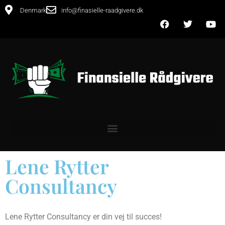
Denmark
info@finasielle-raadgivere.dk
Lene Rytter
Consultancy
Lene Rytter Consultancy er din vej til succes!