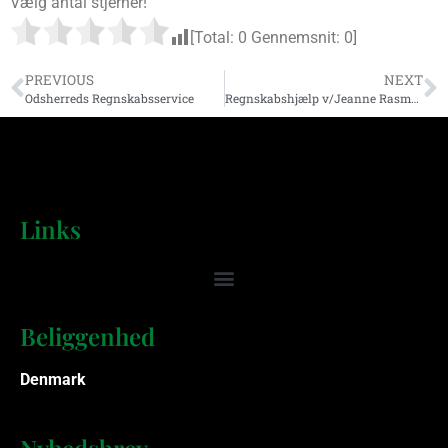
Vælg antal stjerner!
[Total:
0
Gennemsnit:
0
]
PREVIOUS
NEXT
Odsherreds Regnskabsservice
Regnskabshjælp v/Jeanne Rasmussen
Links
Beliggenhed
Denmark