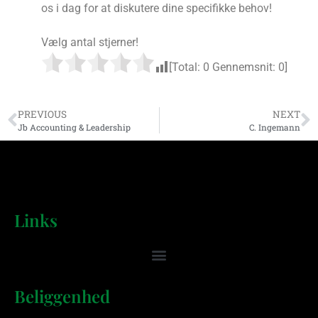
os i dag for at diskutere dine specifikke behov!
Vælg antal stjerner!
[Total:
0
Gennemsnit:
0
]
PREVIOUS
NEXT
Jb Accounting & Leadership
C. Ingemann
Links
Beliggenhed