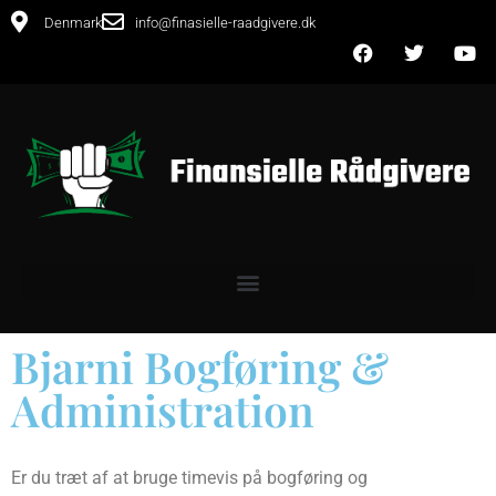
Denmark
info@finasielle-raadgivere.dk
Bjarni Bogføring &
Administration
Er du træt af at bruge timevis på bogføring og