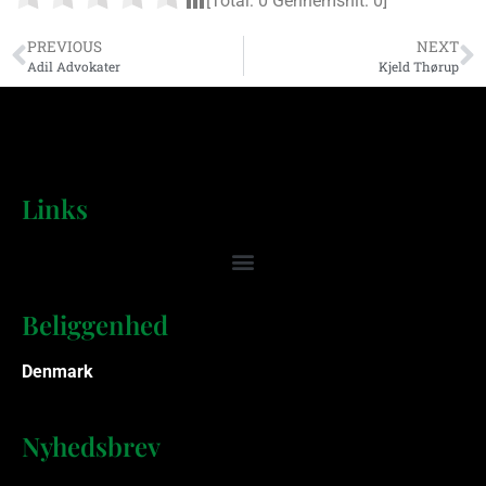
[Total:
0
Gennemsnit:
0
]
PREVIOUS
NEXT
Adil Advokater
Kjeld Thørup
Links
Beliggenhed
Denmark
Nyhedsbrev