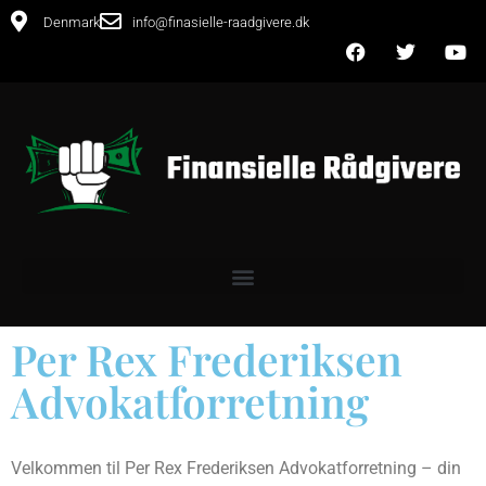
Denmark
info@finasielle-raadgivere.dk
Per Rex Frederiksen
Advokatforretning
Velkommen til Per Rex Frederiksen Advokatforretning – din