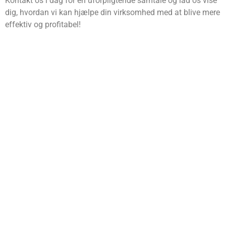
Kontakt os i dag for en uforpligtende samtale og lad os vise
dig, hvordan vi kan hjælpe din virksomhed med at blive mere
effektiv og profitabel!