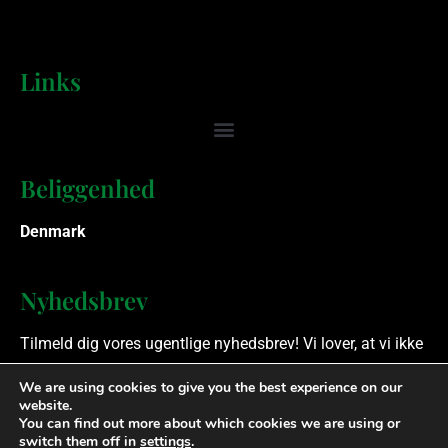
Links
Beliggenhed
Denmark
Nyhedsbrev
Tilmeld dig vores ugentlige nyhedsbrev! Vi lover, at vi ikke
spammer.
We are using cookies to give you the best experience on our
website.
You can find out more about which cookies we are using or
Ophavsret © 2023 Finansielle Rådgivere. Alle rettigheder
switch them off in
settings
.