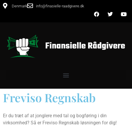
Denmark
info@finasielle-raadgivere.dk
Freviso Regnskab
Er du træt af at jonglere med tal og bogføring i din
virksomhed? Så er Freviso Regnskab løsningen for dig!