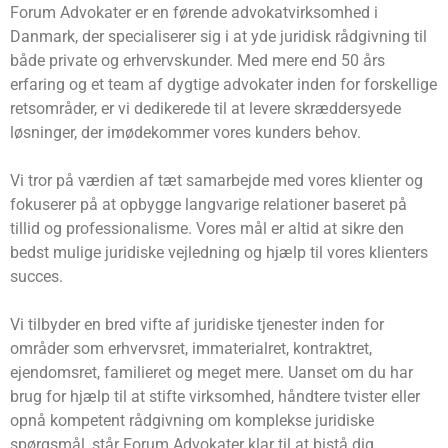
Forum Advokater er en førende advokatvirksomhed i
Danmark, der specialiserer sig i at yde juridisk rådgivning til
både private og erhvervskunder. Med mere end 50 års
erfaring og et team af dygtige advokater inden for forskellige
retsområder, er vi dedikerede til at levere skræddersyede
løsninger, der imødekommer vores kunders behov.
Vi tror på værdien af ​​tæt samarbejde med vores klienter og
fokuserer på at opbygge langvarige relationer baseret på
tillid og professionalisme. Vores mål er altid at sikre den
bedst mulige juridiske vejledning og hjælp til vores klienters
succes.
Vi tilbyder en bred vifte af juridiske tjenester inden for
områder som erhvervsret, immaterialret, kontraktret,
ejendomsret, familieret og meget mere. Uanset om du har
brug for hjælp til at stifte virksomhed, håndtere tvister eller
opnå kompetent rådgivning om komplekse juridiske
spørgsmål, står Forum Advokater klar til at bistå dig.