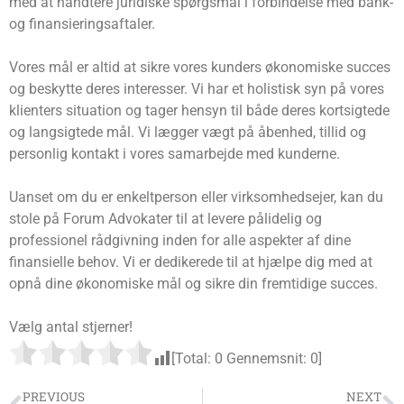
med at håndtere juridiske spørgsmål i forbindelse med bank-
og finansieringsaftaler.
Vores mål er altid at sikre vores kunders økonomiske succes
og beskytte deres interesser. Vi har et holistisk syn på vores
klienters situation og tager hensyn til både deres kortsigtede
og langsigtede mål. Vi lægger vægt på åbenhed, tillid og
personlig kontakt i vores samarbejde med kunderne.
Uanset om du er enkeltperson eller virksomhedsejer, kan du
stole på Forum Advokater til at levere pålidelig og
professionel rådgivning inden for alle aspekter af dine
finansielle behov. Vi er dedikerede til at hjælpe dig med at
opnå dine økonomiske mål og sikre din fremtidige succes.
Vælg antal stjerner!
[Total:
0
Gennemsnit:
0
]
PREVIOUS
NEXT