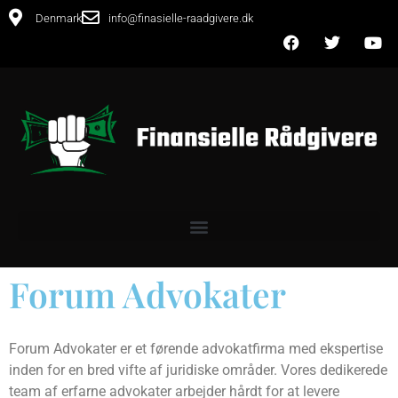
Denmark
info@finasielle-raadgivere.dk
Forum Advokater
Forum Advokater er et førende advokatfirma med ekspertise
inden for en bred vifte af juridiske områder. Vores dedikerede
team af erfarne advokater arbejder hårdt for at levere