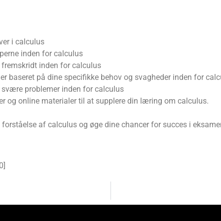
r i calculus
pperne inden for calculus
 fremskridt inden for calculus
er baseret på dine specifikke behov og svagheder inden for calc
øse svære problemer inden for calculus
r og online materialer til at supplere din læring om calculus.
 forståelse af calculus og øge dine chancer for succes i eksamene
0
]