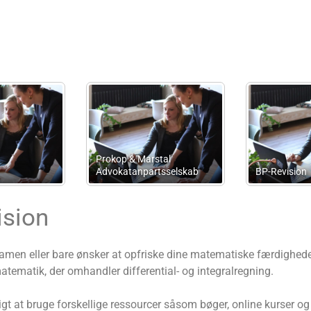
as Rosendahl
Advokat Kasper
hede
Stjernegaard
Adv
ision
samen eller bare ønsker at opfriske dine matematiske færdigheder
matematik, der omhandler differential- og integralregning.
igt at bruge forskellige ressourcer såsom bøger, online kurser og