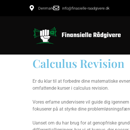
Denmark
info@finasielle-raadgivere.dk
Calculus Revision
Er du klar til at forbedre dine matematiske evne
omfattende kurser i calculus revision.
Vores erfarne undervisere vil guide dig igennem 
fokuserer på at styrke dine problemløsningsfær
Uanset om du har brug for at genopfriske grund
differentialligninger, har vi et kursus, der passer t