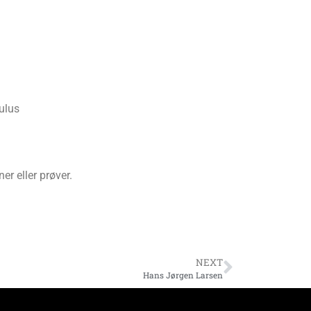
ulus
r eller prøver.
NEXT
Hans Jørgen Larsen