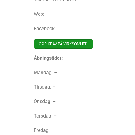
Web:
Facebook:
GØR KRAV PÅ VIRKSOMHED
Åbningstider:
Mandag: –
Tirsdag: –
Onsdag: –
Torsdag: –
Fredag: –