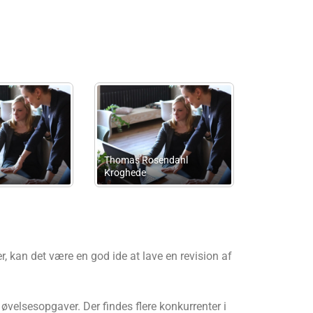
okat Bendt Vangshardt
Atv Technology ApS
S
, kan det være en god ide at lave en revision af
 øvelsesopgaver. Der findes flere konkurrenter i