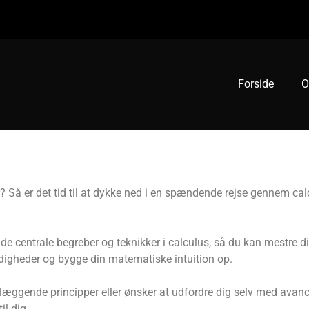
Forside
O
r? Så er det tid til at dykke ned i en spændende rejse gennem ca
de centrale begreber og teknikker i calculus, så du kan mestre di
digheder og bygge din matematiske intuition op.
læggende principper eller ønsker at udfordre dig selv med avan
il dig.