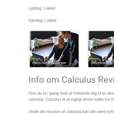
Lørdag: Lukket
Søndag: Lukket
 & Marstal
Thom
tanpartsselskab
BP-Revision
Krog
Info om Calculus Rev
Hvis du er i gang med at forberede dig til en ek
calculus. Calculus er et vigtigt emne inden for 
Under din revision af calculus kan det være nytt