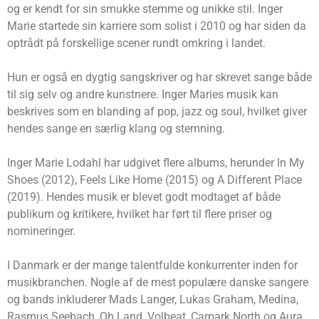
og er kendt for sin smukke stemme og unikke stil. Inger
Marie startede sin karriere som solist i 2010 og har siden da
optrådt på forskellige scener rundt omkring i landet.
Hun er også en dygtig sangskriver og har skrevet sange både
til sig selv og andre kunstnere. Inger Maries musik kan
beskrives som en blanding af pop, jazz og soul, hvilket giver
hendes sange en særlig klang og stemning.
Inger Marie Lodahl har udgivet flere albums, herunder In My
Shoes (2012), Feels Like Home (2015) og A Different Place
(2019). Hendes musik er blevet godt modtaget af både
publikum og kritikere, hvilket har ført til flere priser og
nomineringer.
I Danmark er der mange talentfulde konkurrenter inden for
musikbranchen. Nogle af de mest populære danske sangere
og bands inkluderer Mads Langer, Lukas Graham, Medina,
Rasmus Seebach, Oh Land, Volbeat, Carpark North og Aura