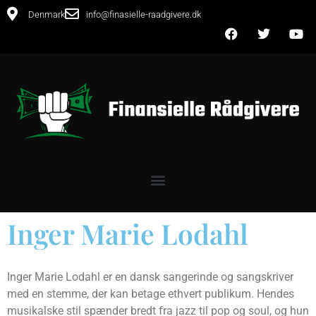
Denmark
info@finasielle-raadgivere.dk
Inger Marie Lodahl
Inger Marie Lodahl er en dansk sangerinde og sangskriver
med en stemme, der kan betage ethvert publikum. Hendes
musikalske stil spænder bredt fra jazz til pop og soul, og hun